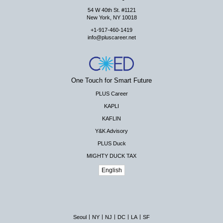
54 W 40th St. #1121
New York, NY 10018
+1-917-460-1419
info@pluscareer.net
One Touch for Smart Future
PLUS Career
KAPLI
KAFLIN
Y&K Advisory
PLUS Duck
MIGHTY DUCK TAX
English
|
|
|
|
|
Seoul
NY
NJ
DC
LA
SF