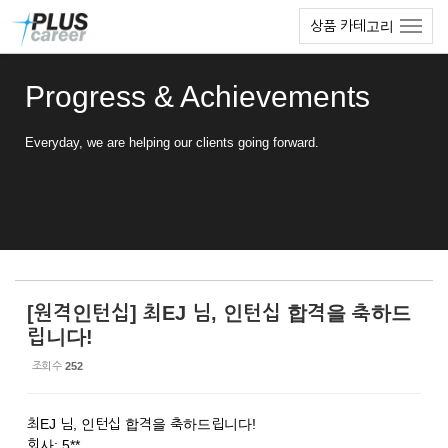
Sketchbook5, 스케치북5
Sketchbook5, 스케치북5
본
메
상품 카테고리
문
뉴
바
토
로
글
Progress & Achievements
가
하
기
기
Everyday, we are helping our clients going forward.
[원격인턴십] 최EJ 님, 인턴십 합격을 축하드
립니다!
조회 수
252
최EJ 님, 인턴십 합격을 축하드립니다!
회사: 5**