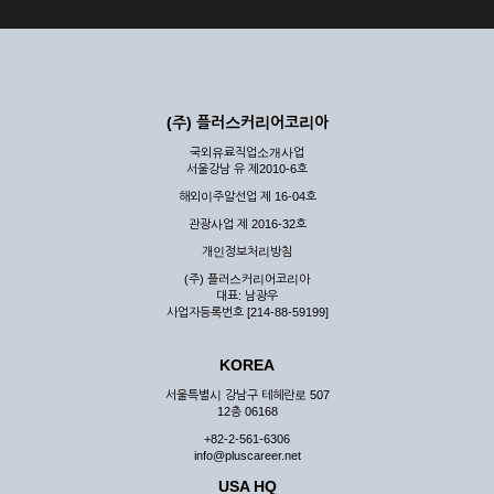
(주) 플러스커리어코리아
국외유료직업소개사업
서울강남 유 제2010-6호
해외이주알선업 제 16-04호
관광사업 제 2016-32호
개인정보처리방침
(주) 플러스커리어코리아
대표: 남광우
사업자등록번호 [214-88-59199]
KOREA
서울특별시 강남구 테헤란로 507
12층 06168
+82-2-561-6306
info@pluscareer.net
USA HQ