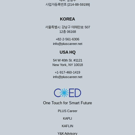
대표: 남광우
사업자등록번호 [214-88-59199]
KOREA
서울특별시 강남구 테헤란로 507
12층 06168
+82-2-561-6306
info@pluscareer.net
USA HQ
54 W 40th St. #1121
New York, NY 10018
+1-917-460-1419
info@pluscareer.net
One Touch for Smart Future
PLUS Career
KAPLI
KAFLIN
Y&K Advisory