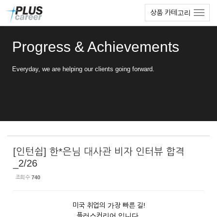
Sketchbook5, 스케치북5
Sketchbook5, 스케치북5
본
메
상품 카테고리
문
뉴
바
토
로
글
Progress & Achievements
가
하
기
기
Everyday, we are helping our clients going forward.
[인턴쉽] 한*은님 대사관 비자 인터뷰 합격
_2/26
조회 수
740
미국 취업의 가장 빠른 길!
플러스커리어 입니다.