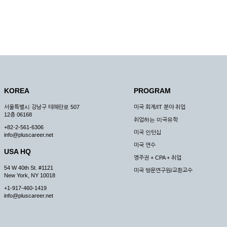
KOREA
PROGRAM
서울특별시 강남구 테헤란로 507
미국 회계/IT 분야 취업
12층 06168
취업하는 미국유학
+82-2-561-6306
미국 인턴십
info@pluscareer.net
미국 연수
USA HQ
영주권 + CPA + 취업
54 W 40th St. #1121
미국 방문연구원/교환교수
New York, NY 10018
+1-917-460-1419
info@pluscareer.net