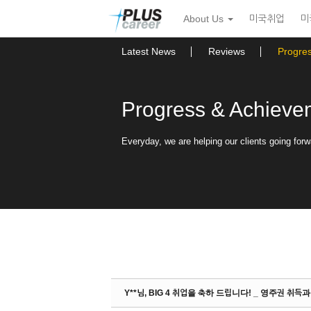
Sketchbook5, 스케치북5
Sketchbook5, 스케치북5
본
메
About Us
미국취업
미
문
뉴
바
토
로
글
Latest News
Reviews
Progre
가
하
기
기
Progress & Achieve
Everyday, we are helping our clients going forw
Y**님, BIG 4 취업을 축하 드립니다! _ 영주권 취