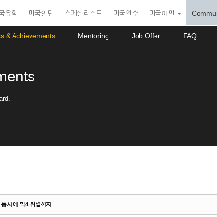
국유학
미국인턴
스페셜리스트
미국연수
미국이민
Commun
ss & Achievements
Mentoring
Job Offer
FAQ
ments
ard.
득과 동시에 빅4 취업까지