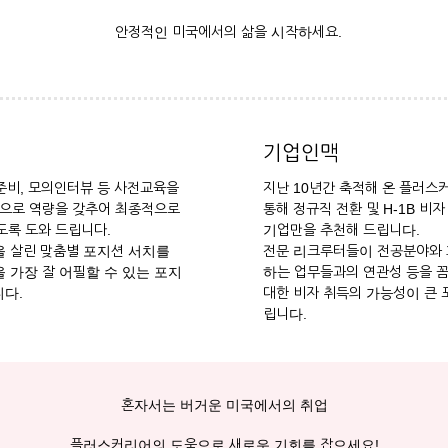
안정적인 미국에서의 삶을 시작하세요.
기업인맥
 준비, 모의인터뷰 등 사전교육을
지난 10년간 축적해 온 플러스
으로 역량을 갖추어 최종적으로
통해 정규직 전환 및 H-1B 비
록 도와 드립니다.
기업만을 추천해 드립니다.
 살린 맞춤별 포지션 서치를
전문 리크루터들이 전공분야와
 가장 잘 어필할 수 있는 포지
하는 업무들과의 연관성 등을 
다.
대한 비자 취득의 가능성이 큰 
립니다.
혼자서는 버거운 미국에서의 취업
플러스커리어의 도움으로 새로운 기회를 잡으세요!