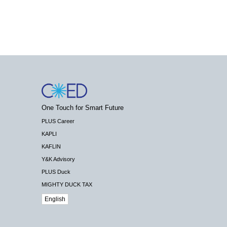
One Touch for Smart Future
PLUS Career
KAPLI
KAFLIN
Y&K Advisory
PLUS Duck
MIGHTY DUCK TAX
English