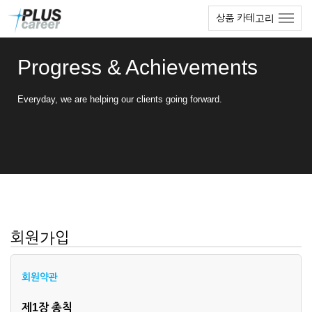
본
메
상품 카테고리
문
뉴
바
토
로
글
Progress & Achievements
가
하
기
기
Everyday, we are helping our clients going forward.
회원가입
회원약관
제1장 총칙