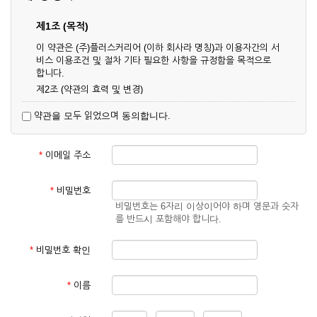
제1조 (목적)
이 약관은 (주)플러스커리어 (이하 회사라 명칭)과 이용자간의 서
비스 이용조건 및 절차 기타 필요한 사항을 규정함을 목적으로
합니다.
제2조 (약관의 효력 및 변경)
① 이 약관은 온라인으로 게시함과 동시에 효력이 발생되며, 영
약관을 모두 읽었으며 동의합니다.
업상 중요 하거나 합리적인 사유가 발생할 경우 온라인 공사를
통하여 변경할 수 있습니다.
② 회원은 변경된 약관에 동의하지 않을 경우 서비스 이용을 중
*
이메일 주소
단하고 이용계약을 해지할 수 있습니다. 약관의 효력 발생일 이
후의 계속적인 서비스 이용은 약관의 변경사항에 대해 동의한
것으로 간주됩니다.
*
비밀번호
비밀번호는 6자리 이상이어야 하며 영문과 숫자
제3조 (약관의 외 준칙)
를 반드시 포함해야 합니다.
이 약관에 명시되지 않은 사항은 회사의 공지, 이용안내 및 기타
관계법령의 규정에 따릅니다.
*
비밀번호 확인
제2장 서비스 이용 계약
*
이름
제4조 (이용계약의 성립)