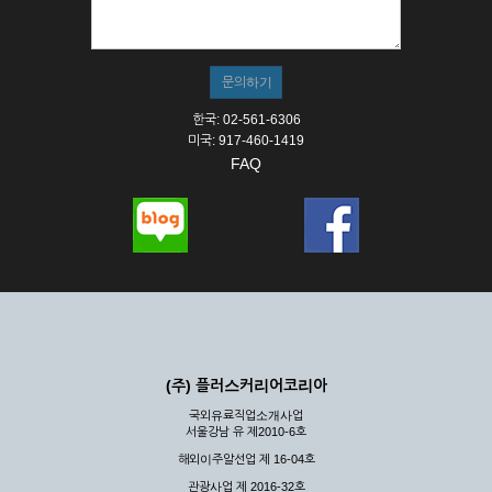
① 서비스의 이용은 연중무휴, 1일 24시간을 원칙으로 합니다.
② 시스템 점검, 교체 및 고장, 기술적인 이유, 국가비상사태, 정
전, 서비스 설비의 장애, 서비스 이용의 폭주 등의 정상적인 서비
스가 불가능할 경우 회사는 사전 공지나 예고 없이 서비스의 전
부 또는 일부를 일시적 또는 영구적으로 중지할 수 있습니다.
한국: 02-561-6306
③ 기타 회사는 서비스를 제공할 수 없는 합당한 사유가 발생한
미국: 917-460-1419
경우
FAQ
④ 회사는 제 2항 및 제 3항의 사유로 서비스의 제공이 일시적
으로 중지됨으로 인해 이용자 또는 제 3자가 입은 손해에 대하
여 배상하지 않습니다.
제3장 권리 및 의무
제6조 (회사의 의무)
① 회사는 특별한 사정이 없는 한 이용자가 신청한 후 즉시 서
비스를 이용할 수 있도록 하고 계속적, 안정적으로 서비스를 제
공할 수 있도록 최선의 노력을 다하여야 합니다.
(주) 플러스커리어코리아
② 회사는 이용자의 개인 신상 정보를 본인의 승낙 없이 타인에
국외유료직업소개사업
게 누설, 배포하여서는 안됩니다. 다만, 관계법령에 의하여 국가
서울강남 유 제2010-6호
기관 등의 합법적인 요구가 있는 경우에는 해당 되지 않습니다.
해외이주알선업 제 16-04호
③ 회사는 이용자로부터 제기되는 의견이나 불만이 정당하다고
인정할 경우에는 즉시 처리하여야 하며, 즉시 처리가 곤란한 경
관광사업 제 2016-32호