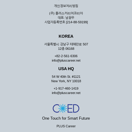
우 그 처리를 위해 노력해야 합니다.
개인정보처리방침
제7조 (회원의 의무)
(주) 플러스커리어코리아
대표: 남광우
① 회원은 ID와 비밀 번호에 관한 모든 관리의 책임이 있으며
사업자등록번호 [214-88-59199]
자신의 ID가 부정하게 사용된 경우, 이용자는 반드시 회사에 그
사실을 통보해야 합니다.
KOREA
② 회원은 이용신청서의 기재내용 중 변경된 내용이 있는 경우
서비스를 통하여 그 내용을 회사에 통지하여야 합니다.
서울특별시 강남구 테헤란로 507
12층 06168
③ 다른 회원의 ID와 비밀번호를 부당하게 사용하는 행위를
하지 않아야 합니다.
+82-2-561-6306
info@pluscareer.net
④ 회원은 회사의 서비스에서 타 사이트의 홍보행위를 하지 않
아야 하며 공공질서나 미풍약속에 위배되는 내용 혹은 저작권을
USA HQ
포함한 지적 재산권을 침해 할 수 있는 행동을 하지 않아야 합니
54 W 40th St. #1121
다.
New York, NY 10018
⑤ 회원은 회사의 사전 승낙 없이 서비스를 이용하여 어떠한 영
+1-917-460-1419
리 행위도 할 수 없습니다.
info@pluscareer.net
⑥ 회원은 관계법령, 약관의 규정, 이용안내 및 주의사항 등 회
사가 통지하는 사항을 준수하여야 하며, 기타 회사의 업무에 방
해되는 행위를 하여서는 아니 됩니다.
제8조 (회원의 관리)
One Touch for Smart Future
PLUS Career
① 회원은 언제든 이 약관에 대한 동의를 철회할 수 있습니다.