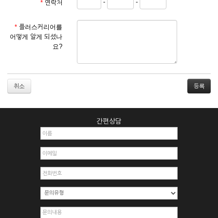
-
-
*
연락처
① 서비스 이용계약은 서비스 이용 희망자가 본 약관에 동의한
후 신청자의 실질 정보를 입력하여 회사에 신청하고 회사가 이
를 심사, 승낙함으로써 성립하며, 회사는 신청자의 실명 확인 절
*
플러스커리어를
차를 밟을 수 있습니다.
어떻게 알게 되셨나
② 회원가입시 입력한 ID는 변경할 수 없으며, 회원 1인당 한 개
요?
의 ID가 발급됩니다. 부득이한 경우로 인해 변경하고자 하는 경
우에는 해당 아이디를 해지하고 재가입해야 합니다.
③ 회사는 아래의 각 호에 해당하는 이용자에 대하여는 가입을
거절하거나 취소할 수 있으며, 실명으로 등록하지 않은 자의 일
취소
체의 권리를 제한할 수 있습니다.
1. 타인의 성명, 주민등록번호를 이용하여 신청할 경우
2. 개인정보를 허위로 기재하여 신청할 경우
간편상담
3. 경쟁 관게에 있는 이용자가 신청할 경우
4. 타인의 서비스 이용을 방해하거나, 정보를 도용한 경우
5. 기타 회사가 정한 이용신청서에 기재사항이 미비 된 경우
6. 이용자가 영업활동 또는 부정한 용도로 본 서비스를 이용할
경우
7. 회사의 정보를 사전 승낙 없이 전재, 변조, 복사하여 이용하
는 경우
8. 기타 회사가 정한 제반 사항을 위반하며 신청하는 경우
제5조 (서비스의 이용 및 중지)