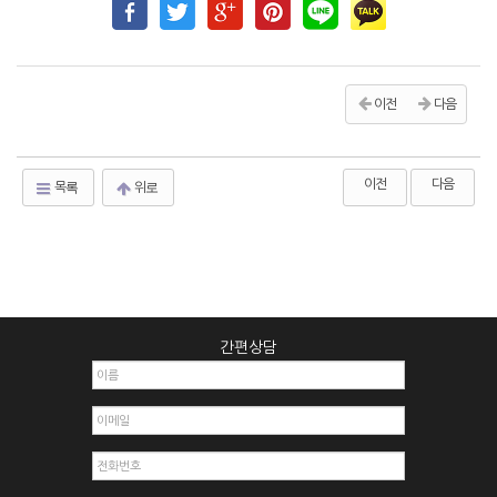
이전
다음
이전
다음
목록
위로
간편상담