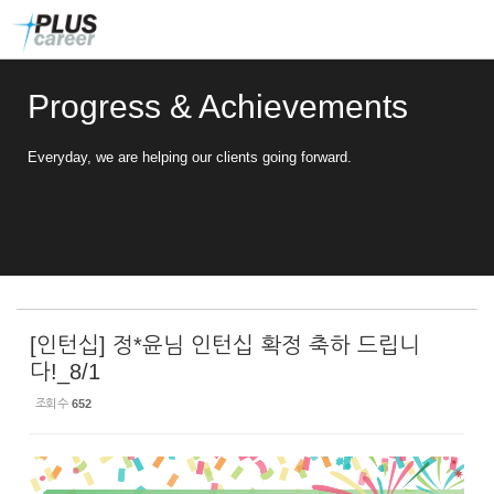
Sketchbook5, 스케치북5
Sketchbook5, 스케치북5
본
메
문
뉴
바
토
로
글
Progress & Achievements
가
하
기
기
Everyday, we are helping our clients going forward.
[인턴십] 정*윤님 인턴십 확정 축하 드립니
다!_8/1
조회 수
652