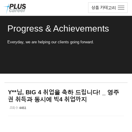
Sketchbook5, 스케치북5
Sketchbook5, 스케치북5
본
메
상품 카테고리
문
뉴
바
토
로
글
Progress & Achievements
가
하
기
기
Everyday, we are helping our clients going forward.
Y**님, BIG 4 취업을 축하 드립니다! _ 영주
권 취득과 동시에 빅4 취업까지
조회 수
4451