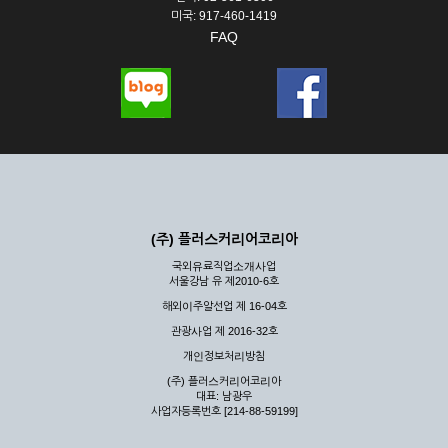
미국: 917-460-1419
FAQ
(주) 플러스커리어코리아
국외유료직업소개사업
서울강남 유 제2010-6호
해외이주알선업 제 16-04호
관광사업 제 2016-32호
개인정보처리방침
(주) 플러스커리어코리아
대표: 남광우
사업자등록번호 [214-88-59199]