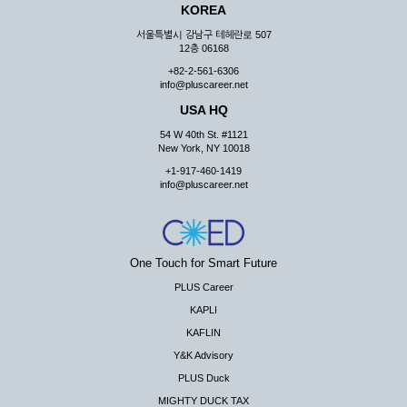
KOREA
서울특별시 강남구 테헤란로 507
12층 06168
+82-2-561-6306
info@pluscareer.net
USA HQ
54 W 40th St. #1121
New York, NY 10018
+1-917-460-1419
info@pluscareer.net
One Touch for Smart Future
PLUS Career
KAPLI
KAFLIN
Y&K Advisory
PLUS Duck
MIGHTY DUCK TAX