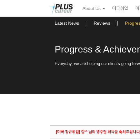
Sketchbook5, 스케치북5
Sketchbook5, 스케치북5
본
메
About Us
미국취업
미
문
뉴
바
토
로
글
Latest News
Reviews
Progre
가
하
기
기
Progress & Achieve
Everyday, we are helping our clients going forw
[미국 정규취업] 김** 님의 영주권 취득을 축하드립니다