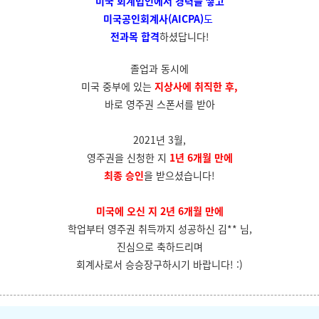
미국 회계법인에서
경력을 쌓고
미국공인회계사(AICPA)
도
전과목 합격
하셨답니다!
졸업과 동시에
미국 중부에 있는
지상사에 취직한 후,
바로 영주권 스폰서를 받아
2021년 3월,
영주권을 신청한 지
1년 6개월 만에
최종 승인
을 받으셨습니다!
미국에 오신 지 2년 6개월 만에
학업부터 영주권 취득까지 성공하신 김** 님,
진심으로 축하드리며
회계사로서 승승장구하시기 바랍니다! :)