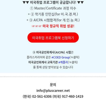
▼
▼ 미국취업 프로그램이 궁금합니다!
▼
▼
① Master/Certificate 과정 이수
+ ② 학기중 인턴십(for 미.국.경.력.)
+ ③ AICPA 시험합격(for 개.인.능.력.)
☞☞☞
미국 정규직 취업 성공!
미국취업 프로그램북 신청하기
③ 미국공인회계사(AICPA) 시험
은
플러스커리어와
같은
#COED Group
(☜클릭)
미국공인회계사 교육기관
#캐플리
(☜클릭)
를 통해 상담 받아보실 수 있습니다
문의
info@pluscareer.net
(한국) 02-561-6306
(미국) 917-460-1419