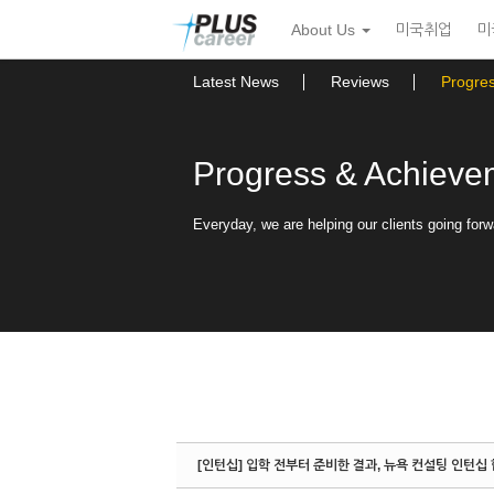
Sketchbook5, 스케치북5
Sketchbook5, 스케치북5
본
메
About Us
미국취업
미
문
뉴
바
토
로
글
Latest News
Reviews
Progre
가
하
기
기
Progress & Achieve
Everyday, we are helping our clients going forw
[인턴십] 입학 전부터 준비한 결과, 뉴욕 컨설팅 인턴십