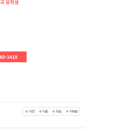
미국 유학생
60-1419
이전
다음
위로
아래로