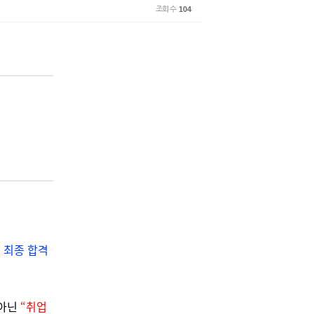
조회 수
104
에 최종 합격
 아닌
“취업