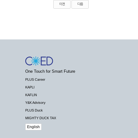
이전
다음
One Touch for Smart Future
PLUS Career
KAPLI
KAFLIN
Y&K Advisory
PLUS Duck
MIGHTY DUCK TAX
English