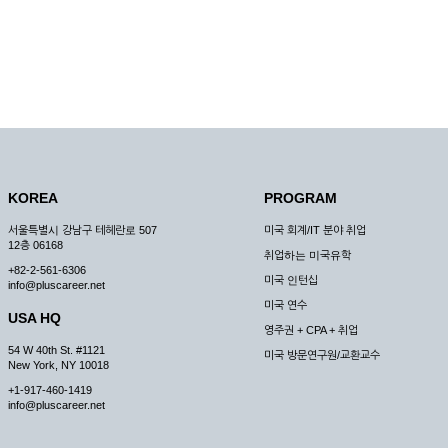
KOREA
PROGRAM
서울특별시 강남구 테헤란로 507
미국 회계/IT 분야 취업
12층 06168
취업하는 미국유학
+82-2-561-6306
미국 인턴십
info@pluscareer.net
미국 연수
USA HQ
영주권 + CPA + 취업
54 W 40th St. #1121
미국 방문연구원/교환교수
New York, NY 10018
+1-917-460-1419
info@pluscareer.net