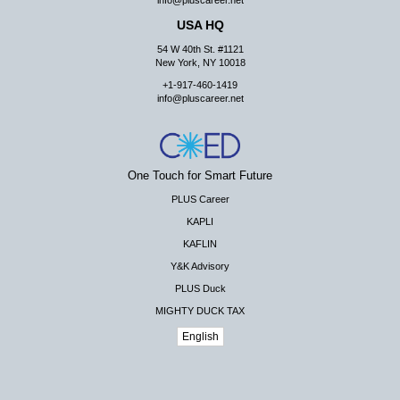
info@pluscareer.net
USA HQ
54 W 40th St. #1121
New York, NY 10018
+1-917-460-1419
info@pluscareer.net
One Touch for Smart Future
PLUS Career
KAPLI
KAFLIN
Y&K Advisory
PLUS Duck
MIGHTY DUCK TAX
English