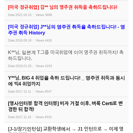
[미국 정규취업] 김** 님의 영주권 취득을 축하드립니다!
Date
2021.04.15
Views
3898
[미국 정규취업] J**님의 영주권 취득을 축하드립니다! - 영
주권 취득 History
Date
2018.08.16
Views
4426
K**님, 일본계 T그룹 미국취업에 이어 영주권 취득까지! 축
하드립니다.
Date
2018.01.25
Views
4193
Y**님, BIG 4 취업을 축하 드립니다! _ 영주권 취득과 동시
에 빅4 취업까지
Date
2017.12.11
Views
4547
[영사인터뷰 합격 인터뷰] 비자 거절 이후, 버룩 Certi로 변
경한 뒤 합격!
Date
2017.11.16
Views
4316
[J-1/장기인턴십] 교환학생에서 → J1 인턴으로 → 이제 영