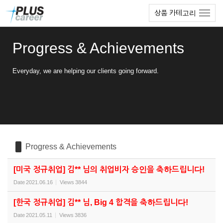
Sketchbook5, 스케치북5
Sketchbook5, 스케치북5
본
메
상품 카테고리
문
뉴
바
토
로
글
Progress & Achievements
가
하
기
기
Everyday, we are helping our clients going forward.
Progress & Achievements
[미국 정규취업] 김** 님의 취업비자 승인을 축하드립니다!
Date
2021.06.16
Views
3844
[한국 정규취업] 김** 님, Big 4 합격을 축하드립니다!
Date
2021.05.11
Views
3836