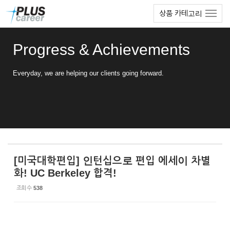
Sketchbook5, 스케치북5
Sketchbook5, 스케치북5
본
메
상품 카테고리
문
뉴
바
토
로
글
Progress & Achievements
가
하
기
기
Everyday, we are helping our clients going forward.
[미국대학편입] 인턴십으로 편입 에세이 차별
화! UC Berkeley 합격!
조회 수
538