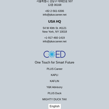
서울특별시 강남구 테헤란로 507
12층 06168
+82-2-561-6306
info@pluscareer.net
USA HQ
54 W 40th St. #1121
New York, NY 10018
+1-917-460-1419
info@pluscareer.net
One Touch for Smart Future
PLUS Career
KAPLI
KAFLIN
Y&K Advisory
PLUS Duck
MIGHTY DUCK TAX
English