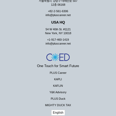
서울특별시 강남구 테헤란로 507
12층 06168
+82-2-561-6306
info@pluscareer.net
USA HQ
54 W 40th St. #1121
New York, NY 10018
+1-917-460-1419
info@pluscareer.net
One Touch for Smart Future
PLUS Career
KAPLI
KAFLIN
Y&K Advisory
PLUS Duck
MIGHTY DUCK TAX
English