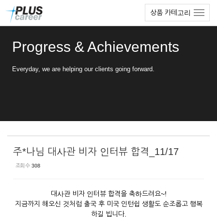
Sketchbook5, 스케치북5
Sketchbook5, 스케치북5
본
메
상품 카테고리
문
뉴
바
토
로
글
Progress & Achievements
가
하
기
기
Everyday, we are helping our clients going forward.
주*나님 대사관 비자 인터뷰 합격_11/17
조회 수
308
대사관 비자 인터뷰 합격을 축하드려요~!
지금까지 해오신 것처럼 출국 후 미국 인턴쉽 생활도 순조롭고 행복
하길 빕니다.