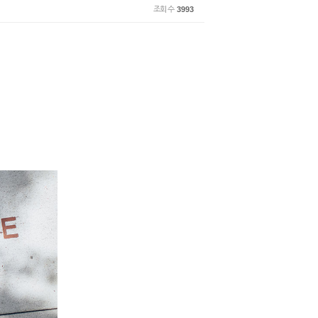
조회 수
3993
!