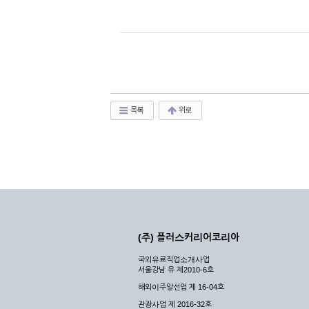
목록
위로
(주) 플러스커리어코리아
국외유료직업소개사업
서울강남 유 제2010-6호
해외이주알선업 제 16-04호
관광사업 제 2016-32호