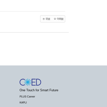
위로
아래로
One Touch for Smart Future
PLUS Career
KAPLI