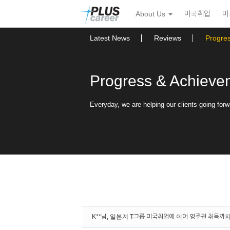
Sketchbook5, 스케치북5
Sketchbook5, 스케치북5
본
메
About Us
미국취업
미
문
뉴
바
토
로
글
Latest News
Reviews
Progre
가
하
기
기
Progress & Achieve
Everyday, we are helping our clients going forw
K**님, 일본계 T그룹 미국취업에 이어 영주권 취득까