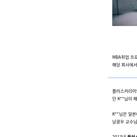
MBA취업 프
해당 회사에서
플러스커리어의
던 K**님이
K**님은 일
남광우 교수님
2013년
플러