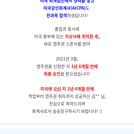
미국 회계법인에서
경력을 쌓고
미국공인회계사(AICPA)
도
전과목 합격
하셨답니다!
졸업과 동시에
미국 중부에 있는
지상사에 취직한 후,
바로 영주권 스폰서를 받아
2021년 3월,
영주권을 신청한 지
1년 6개월 만에
최종 승인
을 받으셨습니다!
미국에 오신 지 2년 6개월 만에
학업부터 영주권 취득까지 성공하신 김** 님,
진심으로 축하드리며
회계사로서 승승장구하시기 바랍니다! :)