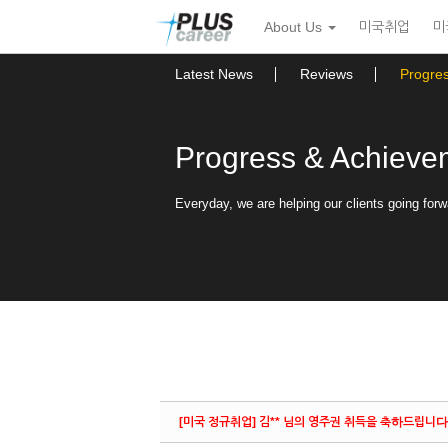
Sketchbook5, 스케치북5
Sketchbook5, 스케치북5
본
메
About Us
미국취업
미
문
뉴
바
토
로
글
Latest News
Reviews
Progre
가
하
기
기
Progress & Achieve
Everyday, we are helping our clients going forw
[미국 정규취업] 김** 님의 영주권 취득을 축하드립니다