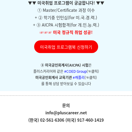
▼
▼ 미국취업 프로그램이 궁금합니다!
▼
▼
① Master/Certificate 과정 이수
+ ② 학기중 인턴십(for 미.국.경.력.)
+ ③ AICPA 시험합격(for 개.인.능.력.)
☞☞☞
미국 정규직 취업 성공!
미국취업 프로그램북 신청하기
③ 미국공인회계사(AICPA) 시험
은
플러스커리어와
같은
#COED Group
(☜클릭)
미국공인회계사 교육기관
#캐플리
(☜클릭)
를 통해 상담 받아보실 수 있습니다
문의
info@pluscareer.net
(한국) 02-561-6306
(미국) 917-460-1419