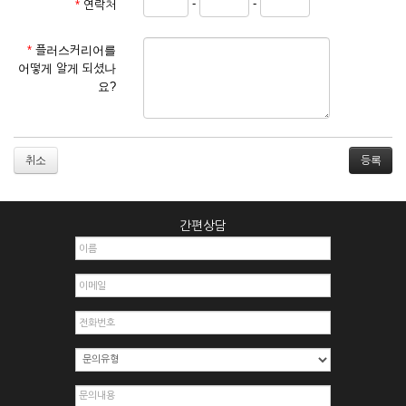
-
-
*
연락처
① 서비스 이용계약은 서비스 이용 희망자가 본 약관에 동의한
후 신청자의 실질 정보를 입력하여 회사에 신청하고 회사가 이
를 심사, 승낙함으로써 성립하며, 회사는 신청자의 실명 확인 절
*
플러스커리어를
차를 밟을 수 있습니다.
어떻게 알게 되셨나
② 회원가입시 입력한 ID는 변경할 수 없으며, 회원 1인당 한 개
요?
의 ID가 발급됩니다. 부득이한 경우로 인해 변경하고자 하는 경
우에는 해당 아이디를 해지하고 재가입해야 합니다.
③ 회사는 아래의 각 호에 해당하는 이용자에 대하여는 가입을
거절하거나 취소할 수 있으며, 실명으로 등록하지 않은 자의 일
취소
체의 권리를 제한할 수 있습니다.
1. 타인의 성명, 주민등록번호를 이용하여 신청할 경우
2. 개인정보를 허위로 기재하여 신청할 경우
간편상담
3. 경쟁 관게에 있는 이용자가 신청할 경우
4. 타인의 서비스 이용을 방해하거나, 정보를 도용한 경우
5. 기타 회사가 정한 이용신청서에 기재사항이 미비 된 경우
6. 이용자가 영업활동 또는 부정한 용도로 본 서비스를 이용할
경우
7. 회사의 정보를 사전 승낙 없이 전재, 변조, 복사하여 이용하
는 경우
8. 기타 회사가 정한 제반 사항을 위반하며 신청하는 경우
제5조 (서비스의 이용 및 중지)