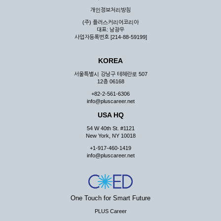
우 그 처리를 위해 노력해야 합니다.
개인정보처리방침
제7조 (회원의 의무)
(주) 플러스커리어코리아
대표: 남광우
① 회원은 ID와 비밀 번호에 관한 모든 관리의 책임이 있으며
사업자등록번호 [214-88-59199]
자신의 ID가 부정하게 사용된 경우, 이용자는 반드시 회사에 그
사실을 통보해야 합니다.
KOREA
② 회원은 이용신청서의 기재내용 중 변경된 내용이 있는 경우
서비스를 통하여 그 내용을 회사에 통지하여야 합니다.
서울특별시 강남구 테헤란로 507
12층 06168
③ 다른 회원의 ID와 비밀번호를 부당하게 사용하는 행위를
하지 않아야 합니다.
+82-2-561-6306
info@pluscareer.net
④ 회원은 회사의 서비스에서 타 사이트의 홍보행위를 하지 않
아야 하며 공공질서나 미풍약속에 위배되는 내용 혹은 저작권을
USA HQ
포함한 지적 재산권을 침해 할 수 있는 행동을 하지 않아야 합니
54 W 40th St. #1121
다.
New York, NY 10018
⑤ 회원은 회사의 사전 승낙 없이 서비스를 이용하여 어떠한 영
+1-917-460-1419
리 행위도 할 수 없습니다.
info@pluscareer.net
⑥ 회원은 관계법령, 약관의 규정, 이용안내 및 주의사항 등 회
사가 통지하는 사항을 준수하여야 하며, 기타 회사의 업무에 방
해되는 행위를 하여서는 아니 됩니다.
제8조 (회원의 관리)
One Touch for Smart Future
PLUS Career
① 회원은 언제든 이 약관에 대한 동의를 철회할 수 있습니다.