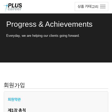
본
메
상품 카테고리
문
뉴
바
토
로
글
Progress & Achievements
가
하
기
기
Everyday, we are helping our clients going forward.
회원가입
회원약관
제1장 총칙