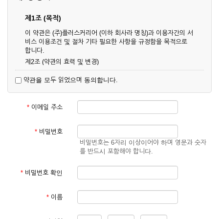
제1조 (목적)
이 약관은 (주)플러스커리어 (이하 회사라 명칭)과 이용자간의 서
비스 이용조건 및 절차 기타 필요한 사항을 규정함을 목적으로
합니다.
제2조 (약관의 효력 및 변경)
① 이 약관은 온라인으로 게시함과 동시에 효력이 발생되며, 영
약관을 모두 읽었으며 동의합니다.
업상 중요 하거나 합리적인 사유가 발생할 경우 온라인 공사를
통하여 변경할 수 있습니다.
② 회원은 변경된 약관에 동의하지 않을 경우 서비스 이용을 중
*
이메일 주소
단하고 이용계약을 해지할 수 있습니다. 약관의 효력 발생일 이
후의 계속적인 서비스 이용은 약관의 변경사항에 대해 동의한
것으로 간주됩니다.
*
비밀번호
비밀번호는 6자리 이상이어야 하며 영문과 숫자
제3조 (약관의 외 준칙)
를 반드시 포함해야 합니다.
이 약관에 명시되지 않은 사항은 회사의 공지, 이용안내 및 기타
관계법령의 규정에 따릅니다.
*
비밀번호 확인
제2장 서비스 이용 계약
*
이름
제4조 (이용계약의 성립)