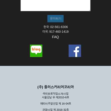
① 서비스의 이용은 연중무휴, 1일 24시간을 원칙으로 합니다.
② 시스템 점검, 교체 및 고장, 기술적인 이유, 국가비상사태, 정
전, 서비스 설비의 장애, 서비스 이용의 폭주 등의 정상적인 서비
스가 불가능할 경우 회사는 사전 공지나 예고 없이 서비스의 전
부 또는 일부를 일시적 또는 영구적으로 중지할 수 있습니다.
한국: 02-561-6306
③ 기타 회사는 서비스를 제공할 수 없는 합당한 사유가 발생한
미국: 917-460-1419
경우
FAQ
④ 회사는 제 2항 및 제 3항의 사유로 서비스의 제공이 일시적
으로 중지됨으로 인해 이용자 또는 제 3자가 입은 손해에 대하
여 배상하지 않습니다.
제3장 권리 및 의무
제6조 (회사의 의무)
① 회사는 특별한 사정이 없는 한 이용자가 신청한 후 즉시 서
비스를 이용할 수 있도록 하고 계속적, 안정적으로 서비스를 제
공할 수 있도록 최선의 노력을 다하여야 합니다.
(주) 플러스커리어코리아
② 회사는 이용자의 개인 신상 정보를 본인의 승낙 없이 타인에
국외유료직업소개사업
게 누설, 배포하여서는 안됩니다. 다만, 관계법령에 의하여 국가
서울강남 유 제2010-6호
기관 등의 합법적인 요구가 있는 경우에는 해당 되지 않습니다.
해외이주알선업 제 16-04호
③ 회사는 이용자로부터 제기되는 의견이나 불만이 정당하다고
인정할 경우에는 즉시 처리하여야 하며, 즉시 처리가 곤란한 경
관광사업 제 2016-32호