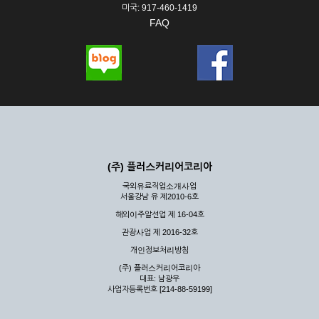
미국: 917-460-1419
FAQ
(주) 플러스커리어코리아
국외유료직업소개사업
서울강남 유 제2010-6호
해외이주알선업 제 16-04호
관광사업 제 2016-32호
개인정보처리방침
(주) 플러스커리어코리아
대표: 남광우
사업자등록번호 [214-88-59199]