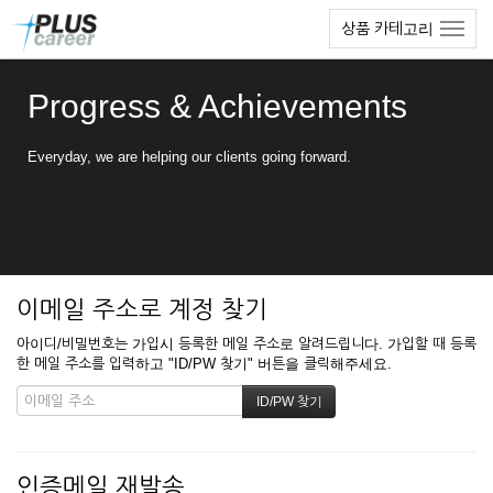
본
메
상품 카테고리
문
뉴
바
토
로
글
Progress & Achievements
가
하
기
기
Everyday, we are helping our clients going forward.
이메일 주소로 계정 찾기
아이디/비밀번호는 가입시 등록한 메일 주소로 알려드립니다. 가입할 때 등록
한 메일 주소를 입력하고 "ID/PW 찾기" 버튼을 클릭해주세요.
인증메일 재발송