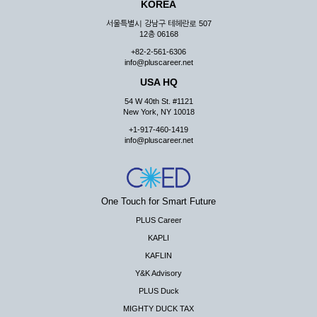
KOREA
서울특별시 강남구 테헤란로 507
12층 06168
+82-2-561-6306
info@pluscareer.net
USA HQ
54 W 40th St. #1121
New York, NY 10018
+1-917-460-1419
info@pluscareer.net
One Touch for Smart Future
PLUS Career
KAPLI
KAFLIN
Y&K Advisory
PLUS Duck
MIGHTY DUCK TAX