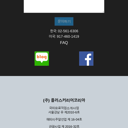
① 서비스의 이용은 연중무휴, 1일 24시간을 원칙으로 합니다.
② 시스템 점검, 교체 및 고장, 기술적인 이유, 국가비상사태, 정
전, 서비스 설비의 장애, 서비스 이용의 폭주 등의 정상적인 서비
스가 불가능할 경우 회사는 사전 공지나 예고 없이 서비스의 전
부 또는 일부를 일시적 또는 영구적으로 중지할 수 있습니다.
한국: 02-561-6306
③ 기타 회사는 서비스를 제공할 수 없는 합당한 사유가 발생한
미국: 917-460-1419
경우
FAQ
④ 회사는 제 2항 및 제 3항의 사유로 서비스의 제공이 일시적
으로 중지됨으로 인해 이용자 또는 제 3자가 입은 손해에 대하
여 배상하지 않습니다.
제3장 권리 및 의무
제6조 (회사의 의무)
① 회사는 특별한 사정이 없는 한 이용자가 신청한 후 즉시 서
비스를 이용할 수 있도록 하고 계속적, 안정적으로 서비스를 제
공할 수 있도록 최선의 노력을 다하여야 합니다.
(주) 플러스커리어코리아
② 회사는 이용자의 개인 신상 정보를 본인의 승낙 없이 타인에
국외유료직업소개사업
게 누설, 배포하여서는 안됩니다. 다만, 관계법령에 의하여 국가
서울강남 유 제2010-6호
기관 등의 합법적인 요구가 있는 경우에는 해당 되지 않습니다.
해외이주알선업 제 16-04호
③ 회사는 이용자로부터 제기되는 의견이나 불만이 정당하다고
인정할 경우에는 즉시 처리하여야 하며, 즉시 처리가 곤란한 경
관광사업 제 2016-32호