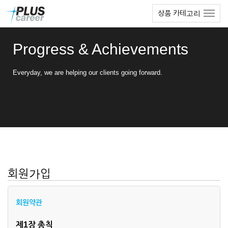
본
메
상품 카테고리
문
뉴
바
토
로
글
Progress & Achievements
가
하
기
기
Everyday, we are helping our clients going forward.
회원가입
회원약관
제1장 총칙