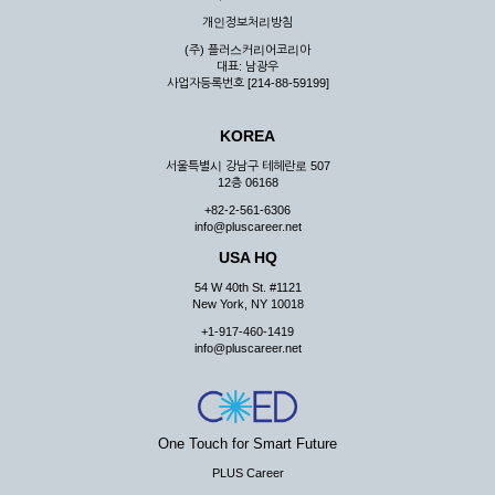
우 그 처리를 위해 노력해야 합니다.
개인정보처리방침
제7조 (회원의 의무)
(주) 플러스커리어코리아
대표: 남광우
① 회원은 ID와 비밀 번호에 관한 모든 관리의 책임이 있으며
사업자등록번호 [214-88-59199]
자신의 ID가 부정하게 사용된 경우, 이용자는 반드시 회사에 그
사실을 통보해야 합니다.
KOREA
② 회원은 이용신청서의 기재내용 중 변경된 내용이 있는 경우
서비스를 통하여 그 내용을 회사에 통지하여야 합니다.
서울특별시 강남구 테헤란로 507
12층 06168
③ 다른 회원의 ID와 비밀번호를 부당하게 사용하는 행위를
하지 않아야 합니다.
+82-2-561-6306
info@pluscareer.net
④ 회원은 회사의 서비스에서 타 사이트의 홍보행위를 하지 않
아야 하며 공공질서나 미풍약속에 위배되는 내용 혹은 저작권을
USA HQ
포함한 지적 재산권을 침해 할 수 있는 행동을 하지 않아야 합니
54 W 40th St. #1121
다.
New York, NY 10018
⑤ 회원은 회사의 사전 승낙 없이 서비스를 이용하여 어떠한 영
+1-917-460-1419
리 행위도 할 수 없습니다.
info@pluscareer.net
⑥ 회원은 관계법령, 약관의 규정, 이용안내 및 주의사항 등 회
사가 통지하는 사항을 준수하여야 하며, 기타 회사의 업무에 방
해되는 행위를 하여서는 아니 됩니다.
제8조 (회원의 관리)
One Touch for Smart Future
PLUS Career
① 회원은 언제든 이 약관에 대한 동의를 철회할 수 있습니다.