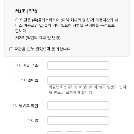
제1조 (목적)
이 약관은 (주)플러스커리어 (이하 회사라 명칭)과 이용자간의 서
비스 이용조건 및 절차 기타 필요한 사항을 규정함을 목적으로
합니다.
제2조 (약관의 효력 및 변경)
① 이 약관은 온라인으로 게시함과 동시에 효력이 발생되며, 영
약관을 모두 읽었으며 동의합니다.
업상 중요 하거나 합리적인 사유가 발생할 경우 온라인 공사를
통하여 변경할 수 있습니다.
② 회원은 변경된 약관에 동의하지 않을 경우 서비스 이용을 중
*
이메일 주소
단하고 이용계약을 해지할 수 있습니다. 약관의 효력 발생일 이
후의 계속적인 서비스 이용은 약관의 변경사항에 대해 동의한
것으로 간주됩니다.
*
비밀번호
비밀번호는 6자리 이상이어야 하며 영문과 숫자
제3조 (약관의 외 준칙)
를 반드시 포함해야 합니다.
이 약관에 명시되지 않은 사항은 회사의 공지, 이용안내 및 기타
관계법령의 규정에 따릅니다.
*
비밀번호 확인
제2장 서비스 이용 계약
*
이름
제4조 (이용계약의 성립)