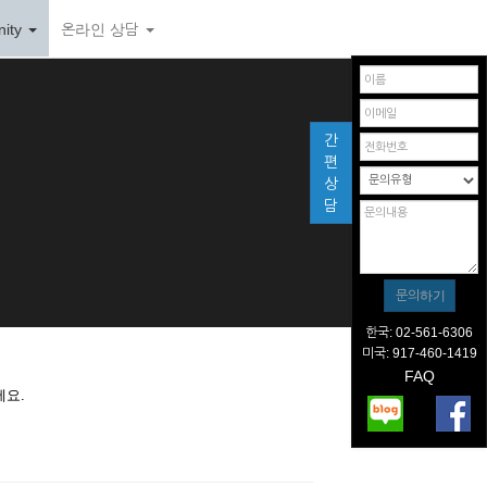
ity
온라인 상담
간
편
상
담
한국: 02-561-6306
미국: 917-460-1419
FAQ
세요.