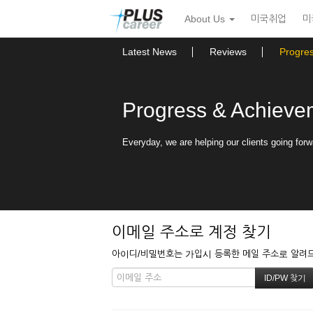
본
메
About Us
미국취업
미
문
뉴
바
토
로
글
Latest News
Reviews
Progre
가
하
기
기
Progress & Achieve
Everyday, we are helping our clients going forw
이메일 주소로 계정 찾기
아이디/비밀번호는 가입시 등록한 메일 주소로 알려드립