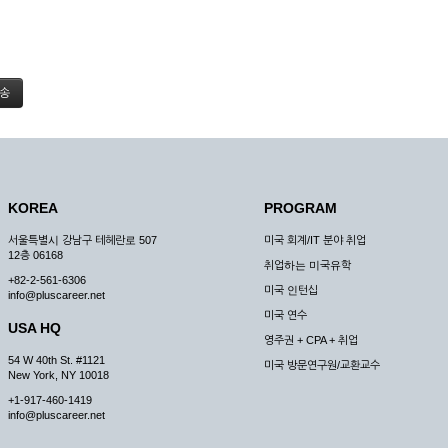
KOREA
PROGRAM
서울특별시 강남구 테헤란로 507
미국 회계/IT 분야 취업
12층 06168
취업하는 미국유학
+82-2-561-6306
미국 인턴십
info@pluscareer.net
미국 연수
USA HQ
영주권 + CPA + 취업
54 W 40th St. #1121
미국 방문연구원/교환교수
New York, NY 10018
+1-917-460-1419
info@pluscareer.net