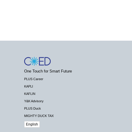
One Touch for Smart Future
PLUS Career
KAPLI
KAFLIN
Y&K Advisory
PLUS Duck
MIGHTY DUCK TAX
English