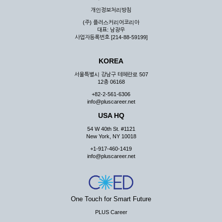
우 그 처리를 위해 노력해야 합니다.
개인정보처리방침
제7조 (회원의 의무)
(주) 플러스커리어코리아
대표: 남광우
① 회원은 ID와 비밀 번호에 관한 모든 관리의 책임이 있으며
사업자등록번호 [214-88-59199]
자신의 ID가 부정하게 사용된 경우, 이용자는 반드시 회사에 그
사실을 통보해야 합니다.
KOREA
② 회원은 이용신청서의 기재내용 중 변경된 내용이 있는 경우
서비스를 통하여 그 내용을 회사에 통지하여야 합니다.
서울특별시 강남구 테헤란로 507
12층 06168
③ 다른 회원의 ID와 비밀번호를 부당하게 사용하는 행위를
하지 않아야 합니다.
+82-2-561-6306
info@pluscareer.net
④ 회원은 회사의 서비스에서 타 사이트의 홍보행위를 하지 않
아야 하며 공공질서나 미풍약속에 위배되는 내용 혹은 저작권을
USA HQ
포함한 지적 재산권을 침해 할 수 있는 행동을 하지 않아야 합니
54 W 40th St. #1121
다.
New York, NY 10018
⑤ 회원은 회사의 사전 승낙 없이 서비스를 이용하여 어떠한 영
+1-917-460-1419
리 행위도 할 수 없습니다.
info@pluscareer.net
⑥ 회원은 관계법령, 약관의 규정, 이용안내 및 주의사항 등 회
사가 통지하는 사항을 준수하여야 하며, 기타 회사의 업무에 방
해되는 행위를 하여서는 아니 됩니다.
제8조 (회원의 관리)
One Touch for Smart Future
PLUS Career
① 회원은 언제든 이 약관에 대한 동의를 철회할 수 있습니다.