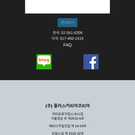
① 서비스의 이용은 연중무휴, 1일 24시간을 원칙으로 합니다.
② 시스템 점검, 교체 및 고장, 기술적인 이유, 국가비상사태, 정
전, 서비스 설비의 장애, 서비스 이용의 폭주 등의 정상적인 서비
스가 불가능할 경우 회사는 사전 공지나 예고 없이 서비스의 전
부 또는 일부를 일시적 또는 영구적으로 중지할 수 있습니다.
한국: 02-561-6306
③ 기타 회사는 서비스를 제공할 수 없는 합당한 사유가 발생한
미국: 917-460-1419
경우
FAQ
④ 회사는 제 2항 및 제 3항의 사유로 서비스의 제공이 일시적
으로 중지됨으로 인해 이용자 또는 제 3자가 입은 손해에 대하
여 배상하지 않습니다.
제3장 권리 및 의무
제6조 (회사의 의무)
① 회사는 특별한 사정이 없는 한 이용자가 신청한 후 즉시 서
비스를 이용할 수 있도록 하고 계속적, 안정적으로 서비스를 제
공할 수 있도록 최선의 노력을 다하여야 합니다.
(주) 플러스커리어코리아
② 회사는 이용자의 개인 신상 정보를 본인의 승낙 없이 타인에
국외유료직업소개사업
게 누설, 배포하여서는 안됩니다. 다만, 관계법령에 의하여 국가
서울강남 유 제2010-6호
기관 등의 합법적인 요구가 있는 경우에는 해당 되지 않습니다.
해외이주알선업 제 16-04호
③ 회사는 이용자로부터 제기되는 의견이나 불만이 정당하다고
인정할 경우에는 즉시 처리하여야 하며, 즉시 처리가 곤란한 경
관광사업 제 2016-32호