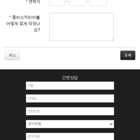
-
-
*
연락처
① 서비스 이용계약은 서비스 이용 희망자가 본 약관에 동의한
후 신청자의 실질 정보를 입력하여 회사에 신청하고 회사가 이
를 심사, 승낙함으로써 성립하며, 회사는 신청자의 실명 확인 절
*
플러스커리어를
차를 밟을 수 있습니다.
어떻게 알게 되셨나
② 회원가입시 입력한 ID는 변경할 수 없으며, 회원 1인당 한 개
요?
의 ID가 발급됩니다. 부득이한 경우로 인해 변경하고자 하는 경
우에는 해당 아이디를 해지하고 재가입해야 합니다.
③ 회사는 아래의 각 호에 해당하는 이용자에 대하여는 가입을
거절하거나 취소할 수 있으며, 실명으로 등록하지 않은 자의 일
취소
체의 권리를 제한할 수 있습니다.
1. 타인의 성명, 주민등록번호를 이용하여 신청할 경우
2. 개인정보를 허위로 기재하여 신청할 경우
간편상담
3. 경쟁 관게에 있는 이용자가 신청할 경우
4. 타인의 서비스 이용을 방해하거나, 정보를 도용한 경우
5. 기타 회사가 정한 이용신청서에 기재사항이 미비 된 경우
6. 이용자가 영업활동 또는 부정한 용도로 본 서비스를 이용할
경우
7. 회사의 정보를 사전 승낙 없이 전재, 변조, 복사하여 이용하
는 경우
8. 기타 회사가 정한 제반 사항을 위반하며 신청하는 경우
제5조 (서비스의 이용 및 중지)