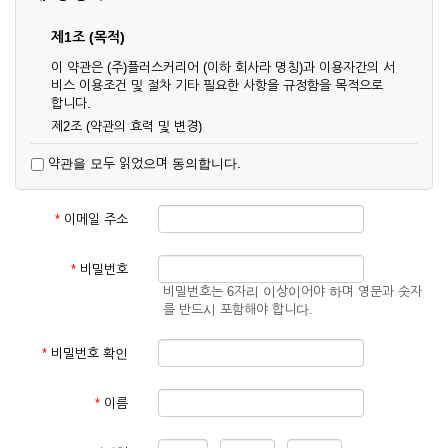
제1조 (목적)
이 약관은 (주)플러스커리어 (이하 회사라 명칭)과 이용자간의 서
비스 이용조건 및 절차 기타 필요한 사항을 규정함을 목적으로
합니다.
제2조 (약관의 효력 및 변경)
① 이 약관은 온라인으로 게시함과 동시에 효력이 발생되며, 영
약관을 모두 읽었으며 동의합니다.
업상 중요 하거나 합리적인 사유가 발생할 경우 온라인 공사를
통하여 변경할 수 있습니다.
② 회원은 변경된 약관에 동의하지 않을 경우 서비스 이용을 중
*
이메일 주소
단하고 이용계약을 해지할 수 있습니다. 약관의 효력 발생일 이
후의 계속적인 서비스 이용은 약관의 변경사항에 대해 동의한
것으로 간주됩니다.
*
비밀번호
비밀번호는 6자리 이상이어야 하며 영문과 숫자
제3조 (약관의 외 준칙)
를 반드시 포함해야 합니다.
이 약관에 명시되지 않은 사항은 회사의 공지, 이용안내 및 기타
관계법령의 규정에 따릅니다.
*
비밀번호 확인
제2장 서비스 이용 계약
*
이름
제4조 (이용계약의 성립)