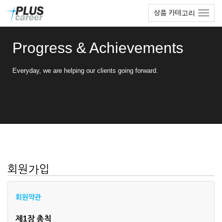
본
메
상품 카테고리
문
뉴
바
토
로
글
Progress & Achievements
가
하
기
기
Everyday, we are helping our clients going forward.
회원가입
회원약관
제1장 총칙