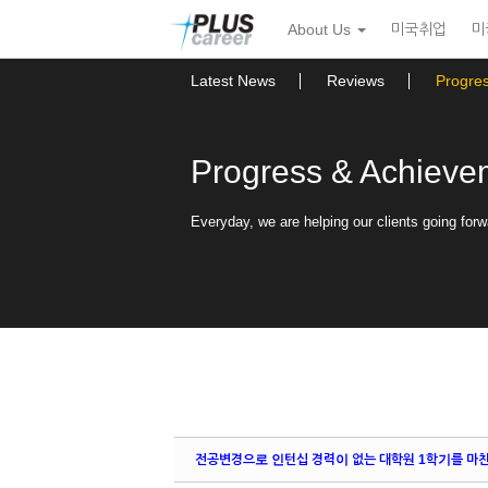
Sketchbook5, 스케치북5
Sketchbook5, 스케치북5
본
메
About Us
미국취업
미
문
뉴
바
토
로
글
Latest News
Reviews
Progre
가
하
기
기
Progress & Achieve
Everyday, we are helping our clients going forw
전공변경으로 인턴십 경력이 없는 대학원 1학기를 마친 