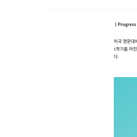
ㅣProgress
미국 명문대
학기를 마
1
다
.