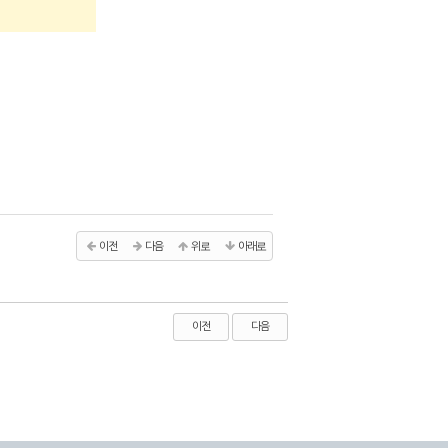
이전
다음
위로
아래로
이전
다음