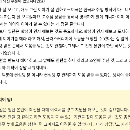
이 되신 부분이 있으시다면요
?
가 잘 모르고
애도 그런 이야기 잘 안하고
미국은 한국과 취업 방식이 다르니
,
…
야 하는지 잘 모르잖아요
교수님 상담을 통해서 명확하게 알게 되니까 이제 
.
제는 아이와 이야기 할 수 있다는 게 정말 좋습니다
.
 보니 일단은
학생이 먼저 해보는 것도 중요하네요
학생이 먼저 해보고 도저히
.
 이야기를 해라 라고 해서
플러스커리어에 도움을 요청할 수 있다는 걸 알게 
,
팅 받은 곳에서 도움을 받는 것도 괜찮다
그러나 그 전엔 본인이 한번 해보는 
,
게 되었습니다
.
턴을 반드시 해야 하고
그 앞에도 인턴을 하나 하라고 조언해 주신 것
그리고
,
,
니까 계획이 정말 세워지네요
.
덕분에 컨설팅 뿐 아니라 컨설팅 후 관리까지 도움 받을 수 있다는 생각이 들
니다
.
어 팁!
업은 일단 본인이 최선을 다해 이력서를 넣고 지원을 해보는 것이 중요합니다.
저히 안될 것 같다고 하면 도움을 줄 수 있는 기관을 찾아 도움을 받는것도 좋
너무 늦게 도움을 청한다면 그마저도 어려울 수 있습니다. 미리 상담받고 자신