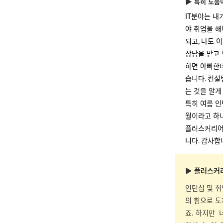
▶
특히 도움
IT
분야는 내
야 취업을 해
되고
나도 이
,
상담을 받고
하면 아빠한테
습니다
컨설
.
는 것을 알
특히 여름 인
월이라고 하
플러스커리어 
니다
감사합
.
▶
플러스커리
인턴십 및 취
의 힘으로 도
죠. 하지만 