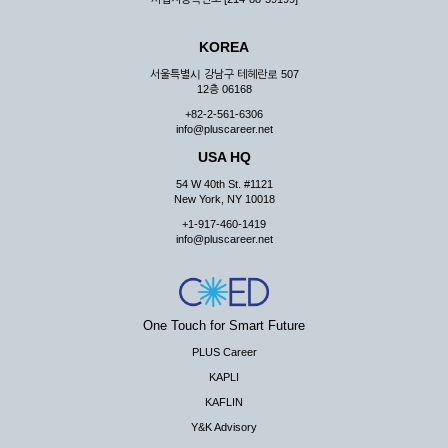
KOREA
서울특별시 강남구 테헤란로 507
12층 06168
+82-2-561-6306
info@pluscareer.net
USA HQ
54 W 40th St. #1121
New York, NY 10018
+1-917-460-1419
info@pluscareer.net
One Touch for Smart Future
PLUS Career
KAPLI
KAFLIN
Y&K Advisory