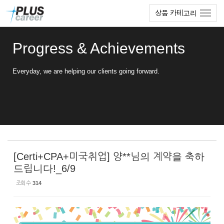
Sketchbook5, 스케치북5
Sketchbook5, 스케치북5
본
메
상품 카테고리
문
뉴
바
토
로
글
Progress & Achievements
가
하
기
기
Everyday, we are helping our clients going forward.
[Certi+CPA+미국취업] 양**님의 계약을 축하
드립니다!_6/9
조회 수
314