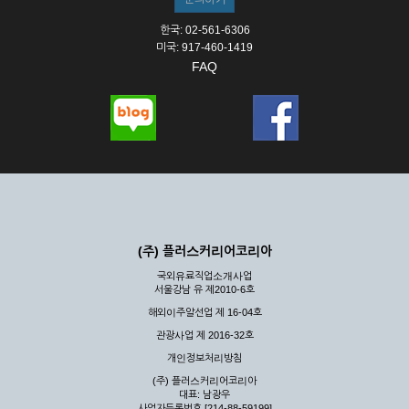
한국: 02-561-6306
미국: 917-460-1419
FAQ
(주) 플러스커리어코리아
국외유료직업소개사업
서울강남 유 제2010-6호
해외이주알선업 제 16-04호
관광사업 제 2016-32호
개인정보처리방침
(주) 플러스커리어코리아
대표: 남광우
사업자등록번호 [214-88-59199]