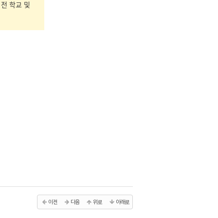
전 학교 및
이전
다음
위로
아래로