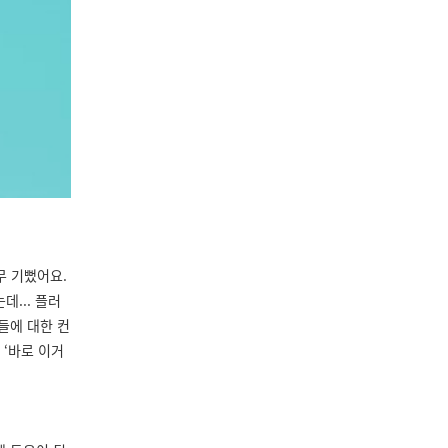
무 기뻤어요
.
... 플러
들에 대한 컨
게
‘
바로 이거