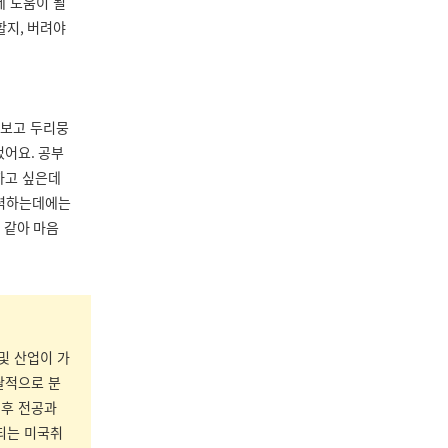
데 도움이 될
할지
,
버려야
 보고 두리뭉
었어요
.
공부
하고 싶은데
노력하는데에는
 같아 마음
및 산업이 가
괄적으로 분
 후 전공과
되는 미국취