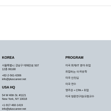
KOREA
PROGRAM
서울특별시 강남구 테헤란로 507
미국 회계/IT 분야 취업
12층 06168
취업하는 미국유학
+82-2-561-6306
미국 인턴십
info@pluscareer.net
미국 연수
USA HQ
영주권 + CPA + 취업
54 W 40th St. #1121
미국 방문연구원/교환교수
New York, NY 10018
+1-917-460-1419
info@pluscareer.net