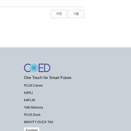
이전
다음
One Touch for Smart Future
PLUS Career
KAPLI
KAFLIN
Y&K Advisory
PLUS Duck
MIGHTY DUCK TAX
English