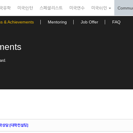
국유학
미국인턴
스페셜리스트
미국연수
미국이민
Commun
ss & Achievements
Mentoring
Job Offer
FAQ
ments
ard.
학상담 [대학컨설팅]