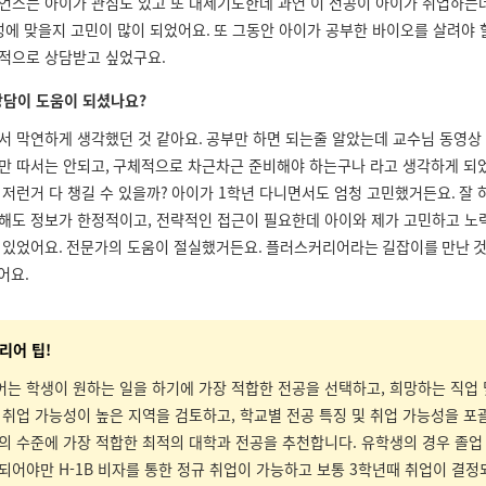
언스는 아이가 관심도 있고 또 대세기도한데 과연 이 전공이 아이가 취업하는
성에 맞을지 고민이 많이 되었어요
.
또 그동안 아이가 공부한 바이오를 살려야 
적으로 상담받고 싶었구요
.
상담이 도움이 되셨나요?
서 막연하게 생각했던 것 같아요
.
공부만 하면 되는줄 알았는데 교수님 동영상
만 따서는 안되고
,
구체적으로 차근차근 준비해야 하는구나 라고 생각하게 되
 저런거 다 챙길 수 있을까
?
아이가
1
학년 다니면서도 엄청 고민했거든요
.
잘 
해도 정보가 한정적이고, 전략적인 접근이 필요한데 아이와 제가 고민하고 
 있었어요
.
전문가의 도움이 절실했거든요
. 플러스커리어라는 길잡이를 만난 것
어요.
리어 팁!
는 학생이 원하는 일을 하기에 가장 적합한 전공을 선택하고, 희망하는 직업 
 취업 가능성이 높은 지역을 검토하고, 학교별 전공 특징 및 취업 가능성을 포
의 수준에 가장 적합한 최적의 대학과 전공을 추천합니다. 유학생의 경우 졸업
되어야만 H-1B 비자를 통한 정규 취업이 가능하고 보통 3학년때 취업이 결정