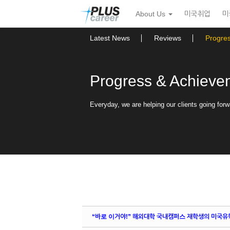
Sketchbook5, 스케치북5
Sketchbook5, 스케치북5
본
메
About Us
미국취업
미
문
뉴
바
토
로
글
Latest News
Reviews
Progre
가
하
기
기
Progress & Achieve
Everyday, we are helping our clients going forw
“바로 이거야!” 해외대학 국내캠퍼스 재학생의 미국유