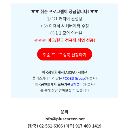
▼
▼ 취준 프로그램이 궁금합니다!
▼
▼
① 1:1 커리어 컨설팅
+ ②
이력서 & 커버레터 수정
+ ③ 1:1 모의 인터뷰
☞☞☞
미국/한국 정규직 취업 성공!
취준 프로그램북 신청하기
미국공인회계사(AICPA) 시험
은
플러스커리어와
같은
#COED Group
(☜클릭)
미국공인회계사 교육기관
#캐플리
(☜클릭)
를 통해 상담 받아보실 수 있습니다
문의
info@pluscareer.net
(한국) 02-561-6306
(미국) 917-460-1419