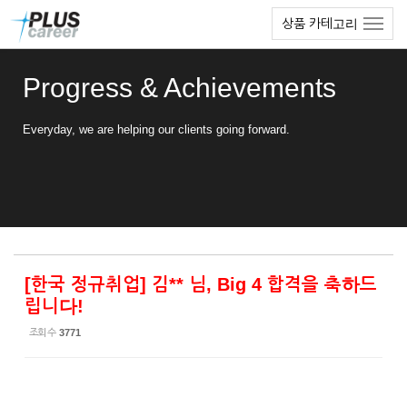
Sketchbook5, 스케치북5
Sketchbook5, 스케치북5
본
메
상품 카테고리
문
뉴
바
토
로
글
Progress & Achievements
가
하
기
기
Everyday, we are helping our clients going forward.
[한국 정규취업] 김** 님, Big 4 합격을 축하드
립니다!
조회 수
3771