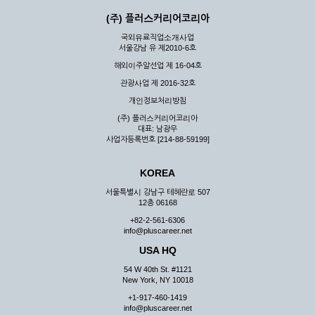
(주) 플러스커리어코리아
국외유료직업소개사업
서울강남 유 제2010-6호
해외이주알선업 제 16-04호
관광사업 제 2016-32호
개인정보처리방침
(주) 플러스커리어코리아
대표: 남광우
사업자등록번호 [214-88-59199]
KOREA
서울특별시 강남구 테헤란로 507
12층 06168
+82-2-561-6306
info@pluscareer.net
USA HQ
54 W 40th St. #1121
New York, NY 10018
+1-917-460-1419
info@pluscareer.net