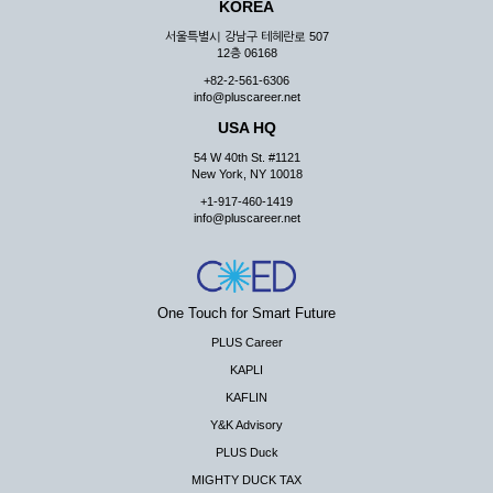
KOREA
서울특별시 강남구 테헤란로 507
12층 06168
+82-2-561-6306
info@pluscareer.net
USA HQ
54 W 40th St. #1121
New York, NY 10018
+1-917-460-1419
info@pluscareer.net
One Touch for Smart Future
PLUS Career
KAPLI
KAFLIN
Y&K Advisory
PLUS Duck
MIGHTY DUCK TAX