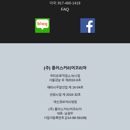
미국: 917-460-1419
FAQ
(주) 플러스커리어코리아
국외유료직업소개사업
서울강남 유 제2010-6호
해외이주알선업 제 16-04호
관광사업 제 2016-32호
개인정보처리방침
(주) 플러스커리어코리아
대표: 남광우
사업자등록번호 [214-88-59199]