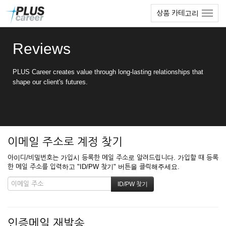
본
메
상품 카테고리
문
뉴
바
토
로
글
Reviews
가
하
기
기
PLUS Career creates value through long-lasting relationships that
shape our client's futures.
이메일 주소로 계정 찾기
아이디/비밀번호는 가입시 등록한 메일 주소로 알려드립니다. 가입할 때 등록
한 메일 주소를 입력하고 "ID/PW 찾기" 버튼을 클릭해주세요.
인증메일 재발송