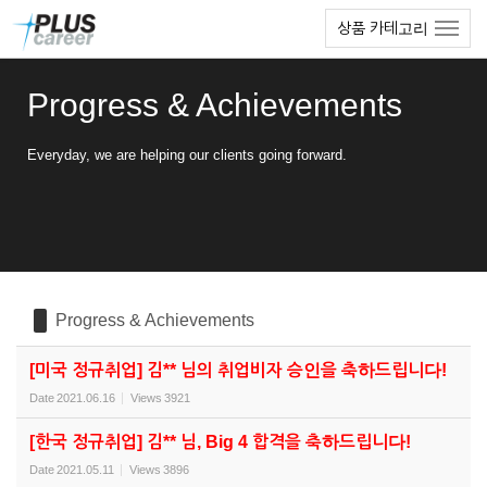
Sketchbook5, 스케치북5
Sketchbook5, 스케치북5
본
메
상품 카테고리
문
뉴
바
토
로
글
Progress & Achievements
가
하
기
기
Everyday, we are helping our clients going forward.
Progress & Achievements
[미국 정규취업] 김** 님의 취업비자 승인을 축하드립니다!
Date
2021.06.16
Views
3921
[한국 정규취업] 김** 님, Big 4 합격을 축하드립니다!
Date
2021.05.11
Views
3896