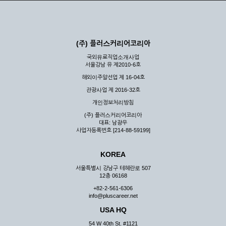
(주) 플러스커리어코리아
국외유료직업소개사업
서울강남 유 제2010-6호
해외이주알선업 제 16-04호
관광사업 제 2016-32호
개인정보처리방침
(주) 플러스커리어코리아
대표: 남광우
사업자등록번호 [214-88-59199]
KOREA
서울특별시 강남구 테헤란로 507
12층 06168
+82-2-561-6306
info@pluscareer.net
USA HQ
54 W 40th St. #1121