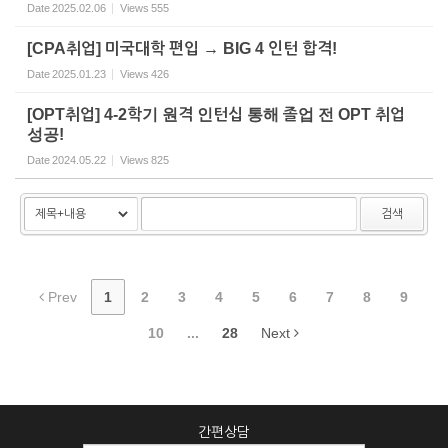
Date
2025.02.06
Views
555
[CPA취업] 미국대학 편입 → BIG 4 인턴 합격!
Date
2025.01.23
Views
426
[OPT취업] 4-2학기 원격 인턴십 통해 졸업 전 OPT 취업
성공!
Date
2024.05.22
Views
825
검색
Prev
1
2
3
4
5
6
7
8
9
10
...
28
Next
간편상담