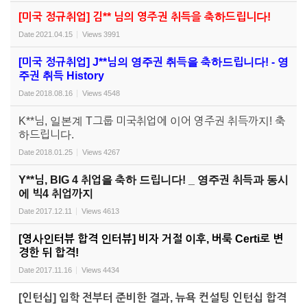
[미국 정규취업] 김** 님의 영주권 취득을 축하드립니다!
Date
2021.04.15
Views
3991
[미국 정규취업] J**님의 영주권 취득을 축하드립니다! - 영
주권 취득 History
Date
2018.08.16
Views
4548
K**님, 일본계 T그룹 미국취업에 이어 영주권 취득까지! 축
하드립니다.
Date
2018.01.25
Views
4267
Y**님, BIG 4 취업을 축하 드립니다! _ 영주권 취득과 동시
에 빅4 취업까지
Date
2017.12.11
Views
4613
[영사인터뷰 합격 인터뷰] 비자 거절 이후, 버룩 Certi로 변
경한 뒤 합격!
Date
2017.11.16
Views
4434
[인턴십] 입학 전부터 준비한 결과, 뉴욕 컨설팅 인턴십 합격