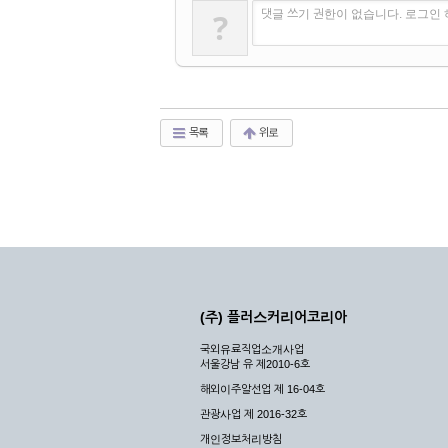
?
댓글 쓰기 권한이 없습니다. 로그인
목록
위로
(주) 플러스커리어코리아
국외유료직업소개사업
서울강남 유 제2010-6호
해외이주알선업 제 16-04호
관광사업 제 2016-32호
개인정보처리방침