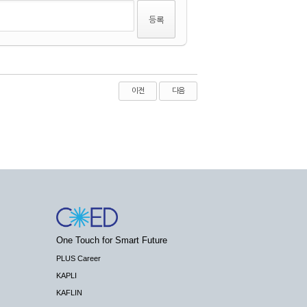
이전
다음
One Touch for Smart Future
PLUS Career
KAPLI
KAFLIN