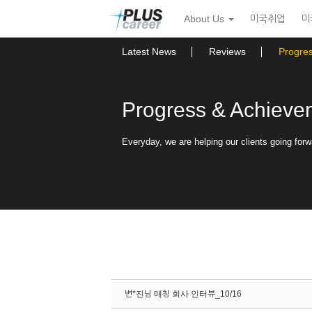
Sketchbook5, 스케치북5
Sketchbook5, 스케치북5
본
메
About Us
미국취업
미
문
뉴
바
토
로
글
Latest News
Reviews
Progre
가
하
기
기
Progress & Achieve
Everyday, we are helping our clients going forw
변*진님 매칭 회사 인터뷰_10/16