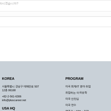
 하시겠습니까?
KOREA
PROGRAM
서울특별시 강남구 테헤란로 507
미국 회계/IT 분야 취업
12층 06168
취업하는 미국유학
+82-2-561-6306
미국 인턴십
info@pluscareer.net
미국 연수
USA HQ