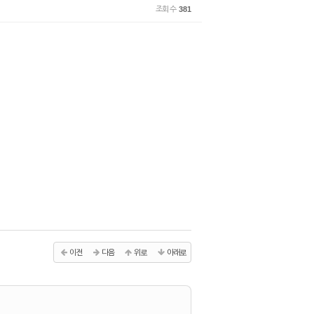
조회 수
381
이전
다음
위로
아래로