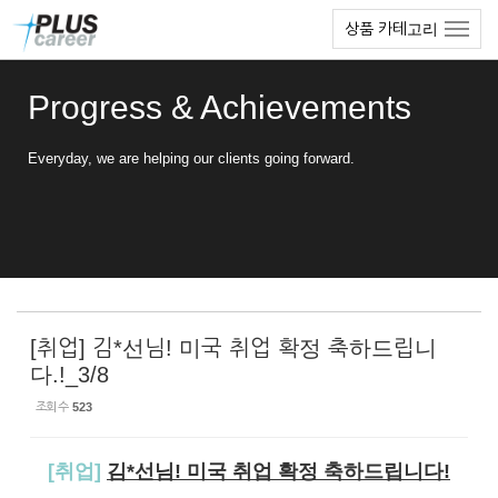
Sketchbook5, 스케치북5
Sketchbook5, 스케치북5
본
메
상품 카테고리
문
뉴
바
토
로
글
Progress & Achievements
가
하
기
기
Everyday, we are helping our clients going forward.
[취업] 김*선님! 미국 취업 확정 축하드립니
다.!_3/8
조회 수
523
[취업]
김*선님! 미국 취업 확정 축하드립니다!