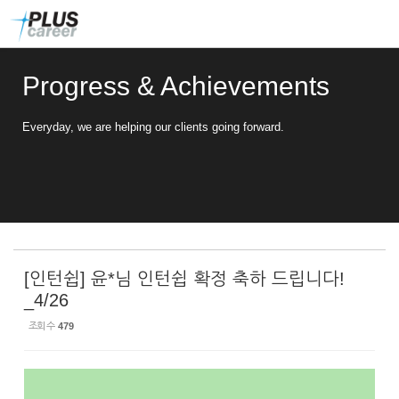
Sketchbook5, 스케치북5
Sketchbook5, 스케치북5
본
메
문
뉴
바
토
로
글
Progress & Achievements
가
하
기
기
Everyday, we are helping our clients going forward.
[인턴쉽] 윤*님 인턴쉽 확정 축하 드립니다!
_4/26
조회 수
479