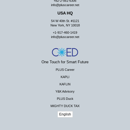
+82-2-561-6306
info@pluscareer.net
USA HQ
54 W 40th St. #1121
New York, NY 10018
+1-917-460-1419
info@pluscareer.net
One Touch for Smart Future
PLUS Career
KAPLI
KAFLIN
Y&K Advisory
PLUS Duck
MIGHTY DUCK TAX
English