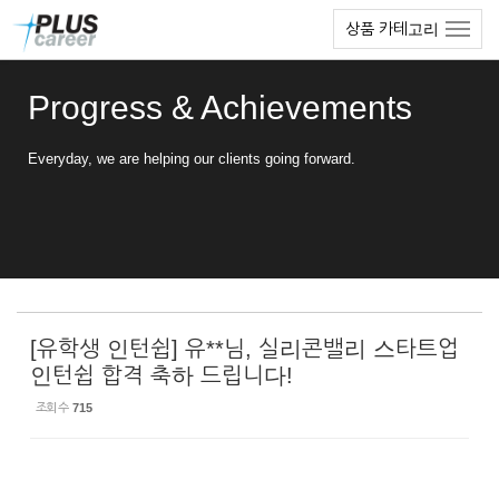
Sketchbook5, 스케치북5
Sketchbook5, 스케치북5
본
메
상품 카테고리
문
뉴
바
토
로
글
Progress & Achievements
가
하
기
기
Everyday, we are helping our clients going forward.
[유학생 인턴쉽] 유**님, 실리콘밸리 스타트업
인턴쉽 합격 축하 드립니다!
조회 수
715