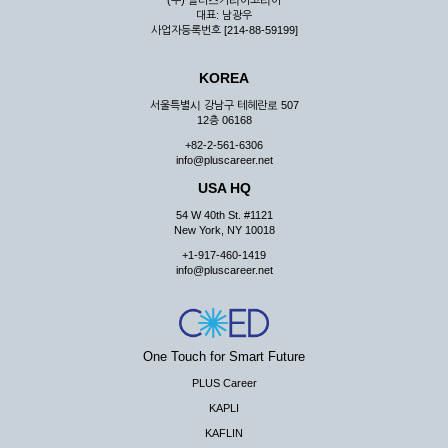
대표: 남광우
사업자등록번호 [214-88-59199]
KOREA
서울특별시 강남구 테헤란로 507
12층 06168
+82-2-561-6306
info@pluscareer.net
USA HQ
54 W 40th St. #1121
New York, NY 10018
+1-917-460-1419
info@pluscareer.net
One Touch for Smart Future
PLUS Career
KAPLI
KAFLIN