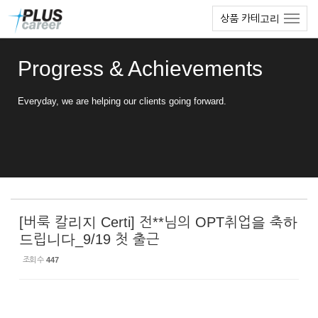
Sketchbook5, 스케치북5
Sketchbook5, 스케치북5
본
메
상품 카테고리
문
뉴
바
토
로
글
Progress & Achievements
가
하
기
기
Everyday, we are helping our clients going forward.
[버룩 칼리지 Certi] 전**님의 OPT취업을 축하
드립니다_9/19 첫 출근
조회 수
447