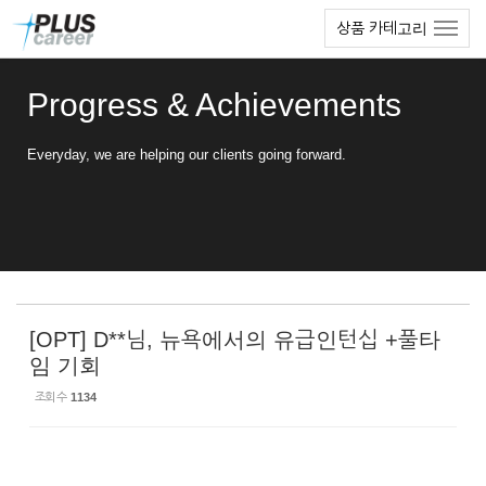
Sketchbook5, 스케치북5
Sketchbook5, 스케치북5
본
메
상품 카테고리
문
뉴
바
토
로
글
Progress & Achievements
가
하
기
기
Everyday, we are helping our clients going forward.
[OPT] D**님, 뉴욕에서의 유급인턴십 +풀타
임 기회
조회 수
1134