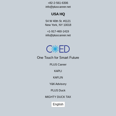
+82-2-561-6306
info@pluscareer.net
USA HQ
54 W 40th St. #1121
New York, NY 10018
+1-917-460-1419
info@pluscareer.net
One Touch for Smart Future
PLUS Career
KAPLI
KAFLIN
Y&K Advisory
PLUS Duck
MIGHTY DUCK TAX
English