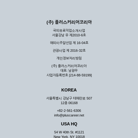
(주) 플러스커리어코리아
국외유료직업소개사업
서울강남 유 제2010-6호
해외이주알선업 제 16-04호
관광사업 제 2016-32호
개인정보처리방침
(주) 플러스커리어코리아
대표: 남광우
사업자등록번호 [214-88-59199]
KOREA
서울특별시 강남구 테헤란로 507
12층 06168
+82-2-561-6306
info@pluscareer.net
USA HQ
54 W 40th St. #1121
New York, NY 10018