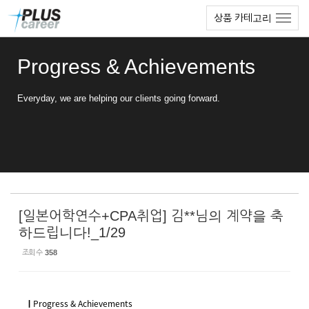
Sketchbook5, 스케치북5
Sketchbook5, 스케치북5
본
메
상품 카테고리
문
뉴
바
토
로
글
Progress & Achievements
가
하
기
기
Everyday, we are helping our clients going forward.
[일본어학연수+CPA취업] 김**님의 계약을 축
하드립니다!_1/29
조회 수
358
ㅣ
Progress & Achievements