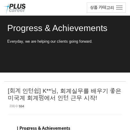
Sketchbook5, 스케치북5
Sketchbook5, 스케치북5
본
메
상품 카테고리
문
뉴
바
토
로
글
Progress & Achievements
가
하
기
기
Everyday, we are helping our clients going forward.
[회계 인턴쉽] K**님, 회계실무를 배우기 좋은
미국계 회계펌에서 인턴 근무 시작!
조회 수
554
ㅣProgress & Achievements