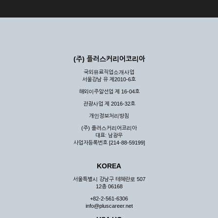
(주) 플러스커리어코리아
국외유료직업소개사업
서울강남 유 제2010-6호
해외이주알선업 제 16-04호
관광사업 제 2016-32호
개인정보처리방침
(주) 플러스커리어코리아
대표: 남광우
사업자등록번호 [214-88-59199]
KOREA
서울특별시 강남구 테헤란로 507
12층 06168
+82-2-561-6306
info@pluscareer.net