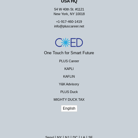
USA HQ
54 W 40th St. #1121
New York, NY 10018
+1-917-460-1419
info@pluscareer.net
One Touch for Smart Future
PLUS Career
KAPLI
KAFLIN
Y&K Advisory
PLUS Duck
MIGHTY DUCK TAX
English
|
|
|
|
|
Seoul
NY
NJ
DC
LA
SF