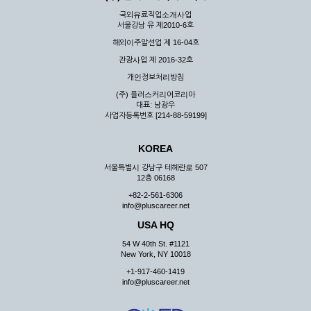
국외유료직업소개사업
서울강남 유 제2010-6호
해외이주알선업 제 16-04호
관광사업 제 2016-32호
개인정보처리방침
(주) 플러스커리어코리아
대표: 남광우
사업자등록번호 [214-88-59199]
KOREA
서울특별시 강남구 테헤란로 507
12층 06168
+82-2-561-6306
info@pluscareer.net
USA HQ
54 W 40th St. #1121
New York, NY 10018
+1-917-460-1419
info@pluscareer.net