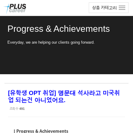
Sketchbook5, 스케치북5
Sketchbook5, 스케치북5
본
메
상품 카테고리
문
뉴
바
토
로
글
Progress & Achievements
가
하
기
기
Everyday, we are helping our clients going forward.
[유학생 OPT 취업] 명문대 석사라고 미국취
업 되는건 아니었어요.
조회 수
491
ㅣProgress & Achievements