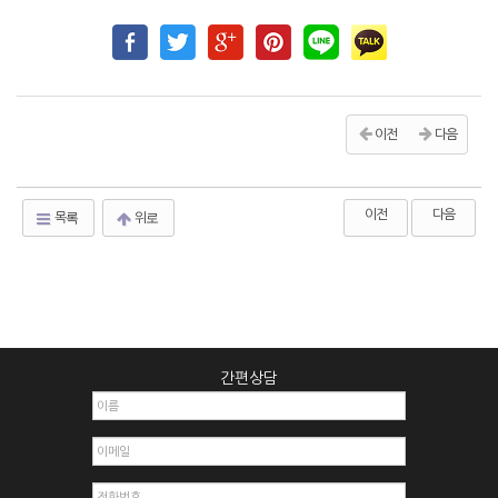
이전
다음
이전
다음
목록
위로
간편상담