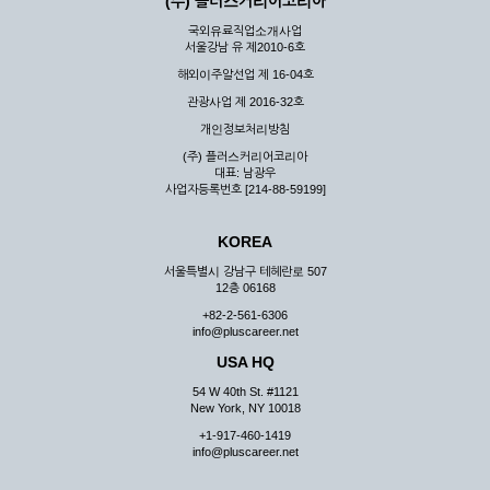
(주) 플러스커리어코리아
국외유료직업소개사업
서울강남 유 제2010-6호
해외이주알선업 제 16-04호
관광사업 제 2016-32호
개인정보처리방침
(주) 플러스커리어코리아
대표: 남광우
사업자등록번호 [214-88-59199]
KOREA
서울특별시 강남구 테헤란로 507
12층 06168
+82-2-561-6306
info@pluscareer.net
USA HQ
54 W 40th St. #1121
New York, NY 10018
+1-917-460-1419
info@pluscareer.net