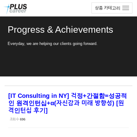
Sketchbook5, 스케치북5
Sketchbook5, 스케치북5
본
메
상품 카테고리
문
뉴
바
토
로
글
Progress & Achievements
가
하
기
기
Everyday, we are helping our clients going forward.
[IT Consulting in NY] 걱정+간절함=성공적
인 원격인턴십+α(자신감과 미래 방향성) [원
격인턴십 후기]
조회 수
696