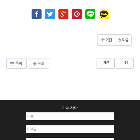
이전
다음
이전
다음
목록
위로
간편상담