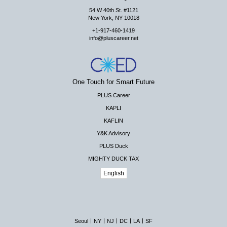
54 W 40th St. #1121
New York, NY 10018
+1-917-460-1419
info@pluscareer.net
One Touch for Smart Future
PLUS Career
KAPLI
KAFLIN
Y&K Advisory
PLUS Duck
MIGHTY DUCK TAX
English
|
|
|
|
|
Seoul
NY
NJ
DC
LA
SF