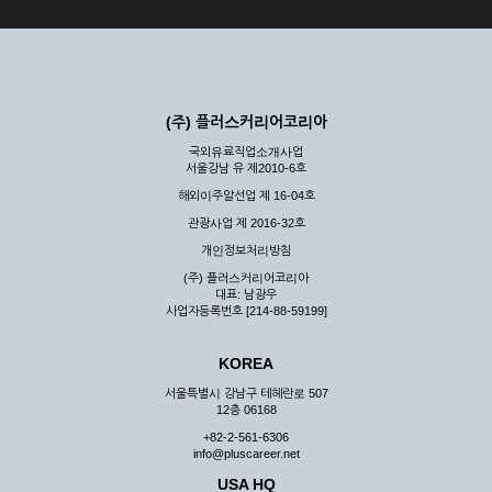
(주) 플러스커리어코리아
국외유료직업소개사업
서울강남 유 제2010-6호
해외이주알선업 제 16-04호
관광사업 제 2016-32호
개인정보처리방침
(주) 플러스커리어코리아
대표: 남광우
사업자등록번호 [214-88-59199]
KOREA
서울특별시 강남구 테헤란로 507
12층 06168
+82-2-561-6306
info@pluscareer.net
USA HQ