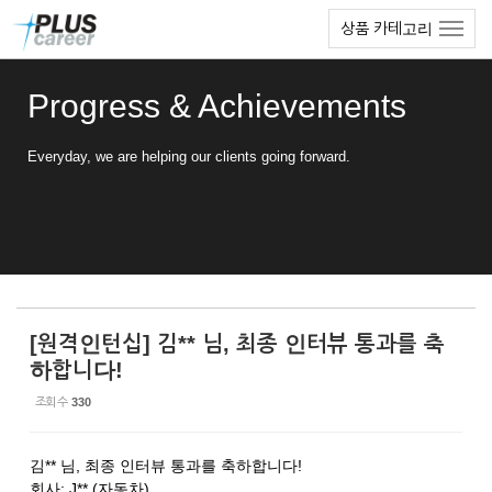
Sketchbook5, 스케치북5
Sketchbook5, 스케치북5
본
메
상품 카테고리
문
뉴
바
토
로
글
Progress & Achievements
가
하
기
기
Everyday, we are helping our clients going forward.
[원격인턴십] 김** 님, 최종 인터뷰 통과를 축
하합니다!
조회 수
330
김** 님, 최종 인터뷰 통과를 축하합니다!
회사: J** (자동차)