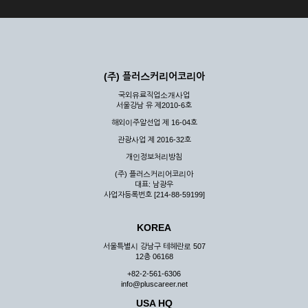
(주) 플러스커리어코리아
국외유료직업소개사업
서울강남 유 제2010-6호
해외이주알선업 제 16-04호
관광사업 제 2016-32호
개인정보처리방침
(주) 플러스커리어코리아
대표: 남광우
사업자등록번호 [214-88-59199]
KOREA
서울특별시 강남구 테헤란로 507
12층 06168
+82-2-561-6306
info@pluscareer.net
USA HQ