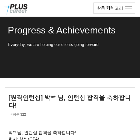
Sketchbook5, 스케치북5
Sketchbook5, 스케치북5
본
메
상품 카테고리
문
뉴
바
토
로
글
Progress & Achievements
가
하
기
기
Everyday, we are helping our clients going forward.
[원격인턴십] 박** 님, 인턴십 합격을 축하합니
다!
조회 수
322
박** 님, 인턴십 합격을 축하합니다!
회사: M** (CPA)