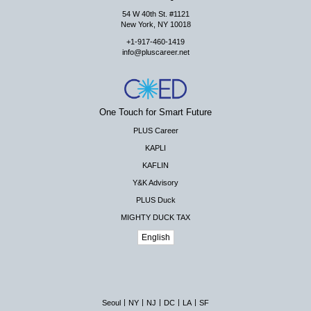
54 W 40th St. #1121
New York, NY 10018
+1-917-460-1419
info@pluscareer.net
One Touch for Smart Future
PLUS Career
KAPLI
KAFLIN
Y&K Advisory
PLUS Duck
MIGHTY DUCK TAX
English
|
|
|
|
|
Seoul
NY
NJ
DC
LA
SF