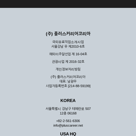
(주) 플러스커리어코리아
국외유료직업소개사업
서울강남 유 제2010-6호
해외이주알선업 제 16-04호
관광사업 제 2016-32호
개인정보처리방침
(주) 플러스커리어코리아
대표: 남광우
사업자등록번호 [214-88-59199]
KOREA
서울특별시 강남구 테헤란로 507
12층 06168
+82-2-561-6306
info@pluscareer.net
USA HQ