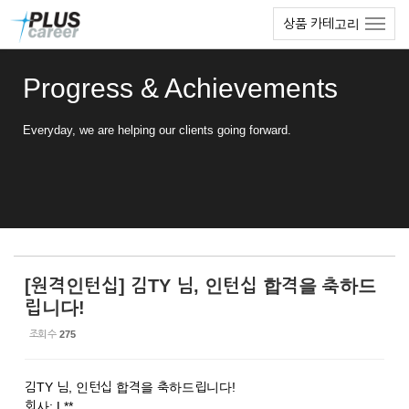
Sketchbook5, 스케치북5
Sketchbook5, 스케치북5
본
메
상품 카테고리
문
뉴
바
토
로
글
Progress & Achievements
가
하
기
기
Everyday, we are helping our clients going forward.
[원격인턴십] 김TY 님, 인턴십 합격을 축하드
립니다!
조회 수
275
김TY 님, 인턴십 합격을 축하드립니다!
회사: L**