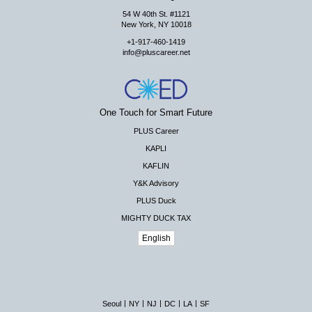
54 W 40th St. #1121
New York, NY 10018
+1-917-460-1419
info@pluscareer.net
One Touch for Smart Future
PLUS Career
KAPLI
KAFLIN
Y&K Advisory
PLUS Duck
MIGHTY DUCK TAX
English
|
|
|
|
|
Seoul
NY
NJ
DC
LA
SF