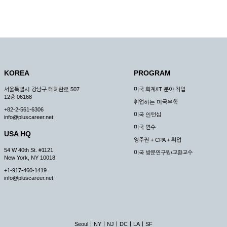
KOREA
PROGRAM
서울특별시 강남구 테헤란로 507
미국 회계/IT 분야 취업
12층 06168
취업하는 미국유학
+82-2-561-6306
미국 인턴십
info@pluscareer.net
미국 연수
USA HQ
영주권 + CPA + 취업
54 W 40th St. #1121
미국 방문연구원/교환교수
New York, NY 10018
+1-917-460-1419
info@pluscareer.net
|
|
|
|
|
Seoul
NY
NJ
DC
LA
SF