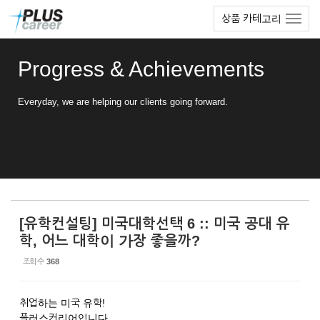
Sketchbook5, 스케치북5
Sketchbook5, 스케치북5
본
메
상품 카테고리
문
뉴
바
토
로
글
Progress & Achievements
가
하
기
기
Everyday, we are helping our clients going forward.
[유학컨설팅] 미국대학선택 6 :: 미국 공대 유
학, 어느 대학이 가장 좋을까?
조회 수
368
취업하는 미국 유학!
플러스커리어입니다.