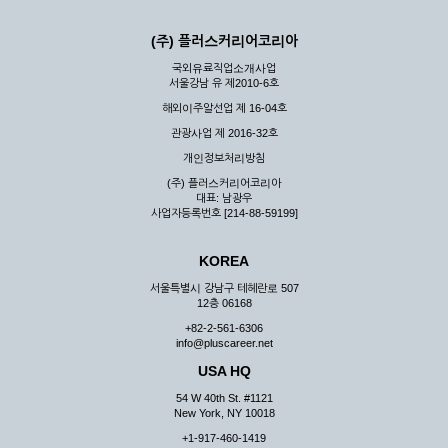
(주) 플러스커리어코리아
국외유료직업소개사업
서울강남 유 제2010-6호
해외이주알선업 제 16-04호
관광사업 제 2016-32호
개인정보처리방침
(주) 플러스커리어코리아
대표: 남광우
사업자등록번호 [214-88-59199]
KOREA
서울특별시 강남구 테헤란로 507
12층 06168
+82-2-561-6306
info@pluscareer.net
USA HQ
54 W 40th St. #1121
New York, NY 10018
+1-917-460-1419