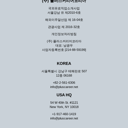
(주) 플러스커리어코리아
국외유료직업소개사업
서울강남 유 제2010-6호
해외이주알선업 제 16-04호
관광사업 제 2016-32호
개인정보처리방침
(주) 플러스커리어코리아
대표: 남광우
사업자등록번호 [214-88-59199]
KOREA
서울특별시 강남구 테헤란로 507
12층 06168
+82-2-561-6306
info@pluscareer.net
USA HQ
54 W 40th St. #1121
New York, NY 10018
+1-917-460-1419
info@pluscareer.net