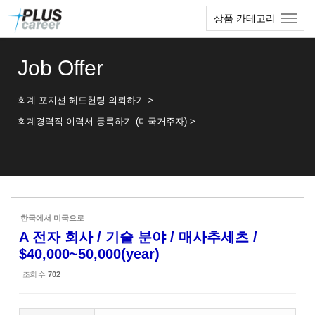
Sketchbook5, 스케치북5
Sketchbook5, 스케치북5
본
메
상품 카테고리
문
뉴
바
토
로
글
Job Offer
가
하
기
기
회계 포지션 헤드헌팅 의뢰하기 >
회계경력직 이력서 등록하기 (미국거주자) >
한국에서 미국으로
A 전자 회사 / 기술 분야 / 매사추세츠 /
$40,000~50,000(year)
조회 수
702