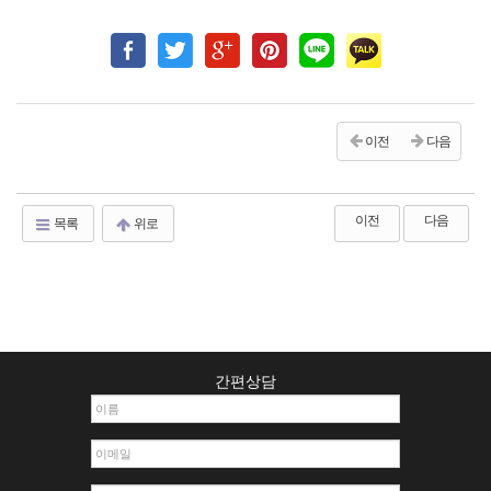
이전
다음
이전
다음
목록
위로
간편상담