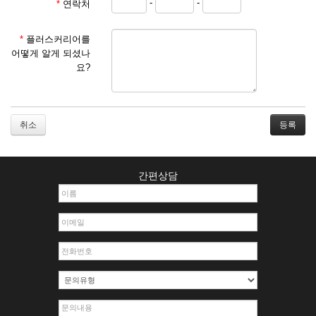
-
-
*
연락처
① 서비스 이용계약은 서비스 이용 희망자가 본 약관에 동의
한 후 신청자의 실질 정보를 입력하여 회사에 신청하고 회사
가 이를 심사, 승낙함으로써 성립하며, 회사는 신청자의 실
*
플러스커리어를
명 확인 절차를 밟을 수 있습니다.
어떻게 알게 되셨나
② 회원가입시 입력한 ID는 변경할 수 없으며, 회원 1인당 한
요?
개의 ID가 발급됩니다. 부득이한 경우로 인해 변경하고자 하
는 경우에는 해당 아이디를 해지하고 재가입해야 합니다.
③ 회사는 아래의 각 호에 해당하는 이용자에 대하여는 가입
을 거절하거나 취소할 수 있으며, 실명으로 등록하지 않은
취소
자의 일체의 권리를 제한할 수 있습니다.
1. 타인의 성명, 주민등록번호를 이용하여 신청할 경우
2. 개인정보를 허위로 기재하여 신청할 경우
간편상담
3. 경쟁 관게에 있는 이용자가 신청할 경우
4. 타인의 서비스 이용을 방해하거나, 정보를 도용한 경우
5. 기타 회사가 정한 이용신청서에 기재사항이 미비 된 경우
6. 이용자가 영업활동 또는 부정한 용도로 본 서비스를 이용
할 경우
7. 회사의 정보를 사전 승낙 없이 전재, 변조, 복사하여 이용
하는 경우
8. 기타 회사가 정한 제반 사항을 위반하며 신청하는 경우
제5조 (서비스의 이용 및 중지)