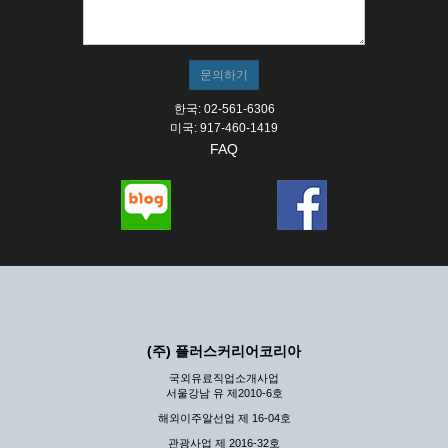
① 서비스의 이용은 연중무휴, 1일 24시간을 원칙으로 합니
다.
② 시스템 점검, 교체 및 고장, 기술적인 이유, 국가비상사
태, 정전, 서비스 설비의 장애, 서비스 이용의 폭주 등의 정
상적인 서비스가 불가능할 경우 회사는 사전 공지나 예고 없
이 서비스의 전부 또는 일부를 일시적 또는 영구적으로 중지
한국: 02-561-6306
할 수 있습니다.
미국: 917-460-1419
FAQ
③ 기타 회사는 서비스를 제공할 수 없는 합당한 사유가 발
생한 경우
④ 회사는 제 2항 및 제 3항의 사유로 서비스의 제공이 일시
적으로 중지됨으로 인해 이용자 또는 제 3자가 입은 손해에
대하여 배상하지 않습니다.
제3장 권리 및 의무
제6조 (회사의 의무)
① 회사는 특별한 사정이 없는 한 이용자가 신청한 후 즉시
(주) 플러스커리어코리아
서비스를 이용할 수 있도록 하고 계속적, 안정적으로 서비스
를 제공할 수 있도록 최선의 노력을 다하여야 합니다.
국외유료직업소개사업
서울강남 유 제2010-6호
② 회사는 이용자의 개인 신상 정보를 본인의 승낙 없이 타
인에게 누설, 배포하여서는 안됩니다. 다만, 관계법령에 의
해외이주알선업 제 16-04호
하여 국가기관 등의 합법적인 요구가 있는 경우에는 해당 되
관광사업 제 2016-32호