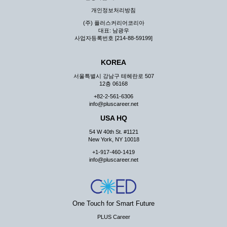
지 않습니다.
개인정보처리방침
③ 회사는 이용자로부터 제기되는 의견이나 불만이 정당하
(주) 플러스커리어코리아
다고 인정할 경우에는 즉시 처리하여야 하며, 즉시 처리가
대표: 남광우
곤란한 경우 그 처리를 위해 노력해야 합니다.
사업자등록번호 [214-88-59199]
제7조 (회원의 의무)
KOREA
① 회원은 ID와 비밀 번호에 관한 모든 관리의 책임이 있으
며 자신의 ID가 부정하게 사용된 경우, 이용자는 반드시 회
서울특별시 강남구 테헤란로 507
사에 그 사실을 통보해야 합니다.
12층 06168
② 회원은 이용신청서의 기재내용 중 변경된 내용이 있는 경
+82-2-561-6306
우 서비스를 통하여 그 내용을 회사에 통지하여야 합니다.
info@pluscareer.net
③ 다른 회원의 ID와 비밀번호를 부당하게 사용하는 행위를
USA HQ
하지 않아야 합니다.
54 W 40th St. #1121
④ 회원은 회사의 서비스에서 타 사이트의 홍보행위를 하지
New York, NY 10018
않아야 하며 공공질서나 미풍약속에 위배되는 내용 혹은 저
+1-917-460-1419
작권을 포함한 지적 재산권을 침해 할 수 있는 행동을 하지
info@pluscareer.net
않아야 합니다.
⑤ 회원은 회사의 사전 승낙 없이 서비스를 이용하여 어떠한
영리 행위도 할 수 없습니다.
⑥ 회원은 관계법령, 약관의 규정, 이용안내 및 주의사항 등
One Touch for Smart Future
회사가 통지하는 사항을 준수하여야 하며, 기타 회사의 업무
에 방해되는 행위를 하여서는 아니 됩니다.
PLUS Career