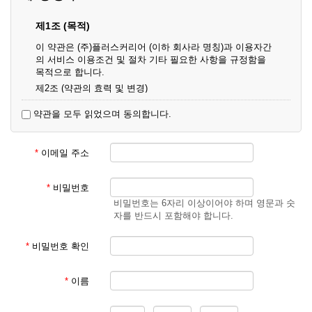
제1조 (목적)
이 약관은 (주)플러스커리어 (이하 회사라 명칭)과 이용자간
의 서비스 이용조건 및 절차 기타 필요한 사항을 규정함을
목적으로 합니다.
제2조 (약관의 효력 및 변경)
① 이 약관은 온라인으로 게시함과 동시에 효력이 발생되며,
약관을 모두 읽었으며 동의합니다.
영업상 중요 하거나 합리적인 사유가 발생할 경우 온라인 공
사를 통하여 변경할 수 있습니다.
② 회원은 변경된 약관에 동의하지 않을 경우 서비스 이용을
*
이메일 주소
중단하고 이용계약을 해지할 수 있습니다. 약관의 효력 발생
일 이후의 계속적인 서비스 이용은 약관의 변경사항에 대해
동의한 것으로 간주됩니다.
*
비밀번호
비밀번호는 6자리 이상이어야 하며 영문과 숫
제3조 (약관의 외 준칙)
자를 반드시 포함해야 합니다.
이 약관에 명시되지 않은 사항은 회사의 공지, 이용안내 및
기타 관계법령의 규정에 따릅니다.
*
비밀번호 확인
제2장 서비스 이용 계약
*
이름
제4조 (이용계약의 성립)