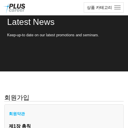
본
메
상품 카테고리
문
뉴
바
토
Latest News
로
글
가
하
기
기
Keep-up-to date on our latest promotions and seminars.
회원가입
회원약관
제1장 총칙