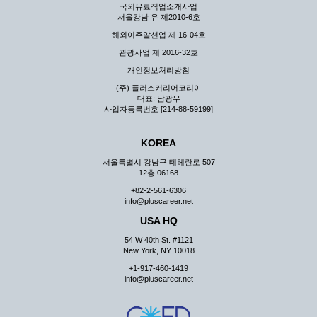
국외유료직업소개사업
서울강남 유 제2010-6호
해외이주알선업 제 16-04호
관광사업 제 2016-32호
개인정보처리방침
(주) 플러스커리어코리아
대표: 남광우
사업자등록번호 [214-88-59199]
KOREA
서울특별시 강남구 테헤란로 507
12층 06168
+82-2-561-6306
info@pluscareer.net
USA HQ
54 W 40th St. #1121
New York, NY 10018
+1-917-460-1419
info@pluscareer.net