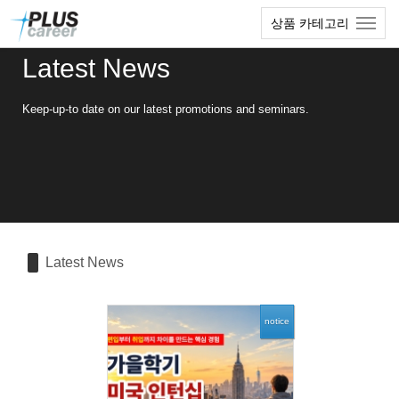
Sketchbook5, 스케치북5
Sketchbook5, 스케치북5
본
메
상품 카테고리
문
뉴
바
토
Latest News
로
글
가
하
기
기
Keep-up-to date on our latest promotions and seminars.
Latest News
notice
84