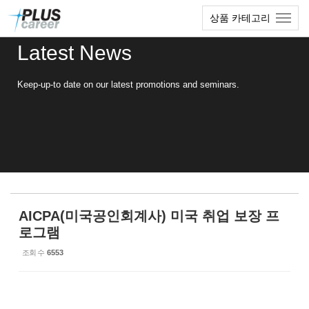
Sketchbook5, 스케치북5
Sketchbook5, 스케치북5
본
메
상품 카테고리
문
뉴
바
토
Latest News
로
글
가
하
기
기
Keep-up-to date on our latest promotions and seminars.
AICPA(미국공인회계사) 미국 취업 보장 프
로그램
조회 수
6553