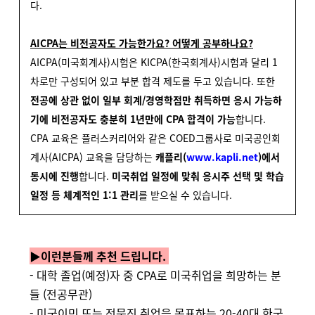
다.
AICPA는 비전공자도 가능한가요? 어떻게 공부하나요?
AICPA(미국회계사)시험은 KICPA(한국회계사)시험과 달리 1
차로만 구성되어 있고 부분 합격 제도를 두고 있습니다.
또한
전공에 상관 없이 일부 회계/경영학점만 취득하면 응시 가능하
기에 비전공자도 충분히 1년만에 CPA 합격이 가능
합니다.
CPA 교육은
플러스커리어와 같은 COED그룹사로 미국공인회
계사(AICPA) 교육을 담당하는
캐플리(
www.kapli.net
)에서
동시에 진행
합니다.
미국취업 일정에 맞춰 응시주 선택 및 학습
일정 등 체계적인 1:1 관리
를 받으실 수 있습니다.
▶이런분들께 추천 드립니다.
- 대학 졸업(예정)자 중 CPA로 미국취업을 희망하는 분
들 (전공무관)
- 미국이민 또는 전문직 취업을 목표하는 20-40대 한국