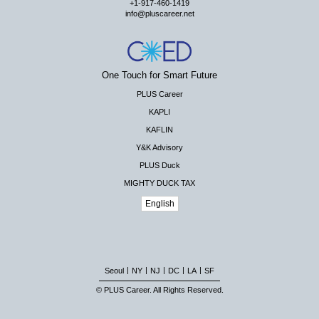
+1-917-460-1419
info@pluscareer.net
One Touch for Smart Future
PLUS Career
KAPLI
KAFLIN
Y&K Advisory
PLUS Duck
MIGHTY DUCK TAX
English
|
|
|
|
|
Seoul
NY
NJ
DC
LA
SF
© PLUS Career. All Rights Reserved.