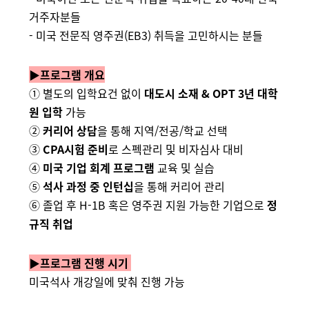
거주자분들
- 미국 전문직 영주권(EB3) 취득을 고민하시는 분들
▶
프로그램 개요
① 별도의 입학요건 없이
대도시 소재 & OPT 3년 대학
원 입학
가능
②
커리어 상담
을 통해 지역/전공/학교 선택
③
CPA시험 준비
로 스펙관리 및 비자심사 대비
④
미국 기업 회계 프로그램
교육 및 실습
⑤
석사 과정 중 인턴십
을 통해 커리어 관리
⑥ 졸업 후 H-1B 혹은 영주권 지원 가능한 기업으로
정
규직 취업
▶
프로그램 진행 시기
미국석사 개강일에 맞춰 진행 가능