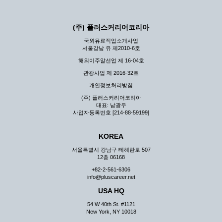
(주) 플러스커리어코리아
국외유료직업소개사업
서울강남 유 제2010-6호
해외이주알선업 제 16-04호
관광사업 제 2016-32호
개인정보처리방침
(주) 플러스커리어코리아
대표: 남광우
사업자등록번호 [214-88-59199]
KOREA
서울특별시 강남구 테헤란로 507
12층 06168
+82-2-561-6306
info@pluscareer.net
USA HQ
54 W 40th St. #1121
New York, NY 10018