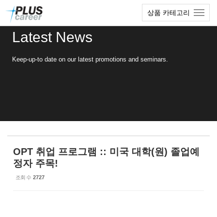
Sketchbook5, 스케치북5
Sketchbook5, 스케치북5
본
메
상품 카테고리
문
뉴
바
토
Latest News
로
글
가
하
기
기
Keep-up-to date on our latest promotions and seminars.
OPT 취업 프로그램 :: 미국 대학(원) 졸업예
정자 주목!
조회 수
2727