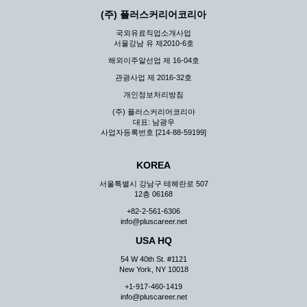
(주) 플러스커리어코리아
국외유료직업소개사업
서울강남 유 제2010-6호
해외이주알선업 제 16-04호
관광사업 제 2016-32호
개인정보처리방침
(주) 플러스커리어코리아
대표: 남광우
사업자등록번호 [214-88-59199]
KOREA
서울특별시 강남구 테헤란로 507
12층 06168
+82-2-561-6306
info@pluscareer.net
USA HQ
54 W 40th St. #1121
New York, NY 10018
+1-917-460-1419
info@pluscareer.net