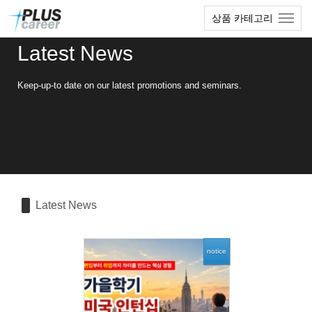
Sketchbook5, 스케치북5
Sketchbook5, 스케치북5
본
메
상품 카테고리
문
뉴
바
토
Latest News
로
글
가
하
기
기
Keep-up-to date on our latest promotions and seminars.
Latest News
notice
84