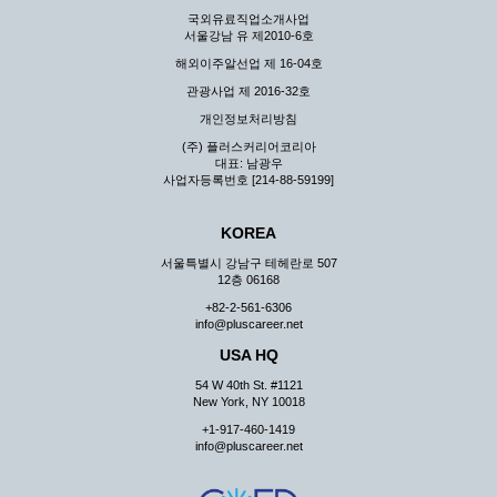
국외유료직업소개사업
서울강남 유 제2010-6호
해외이주알선업 제 16-04호
관광사업 제 2016-32호
개인정보처리방침
(주) 플러스커리어코리아
대표: 남광우
사업자등록번호 [214-88-59199]
KOREA
서울특별시 강남구 테헤란로 507
12층 06168
+82-2-561-6306
info@pluscareer.net
USA HQ
54 W 40th St. #1121
New York, NY 10018
+1-917-460-1419
info@pluscareer.net