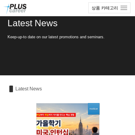
Sketchbook5, 스케치북5
Sketchbook5, 스케치북5
본
메
상품 카테고리
문
뉴
바
토
Latest News
로
글
가
하
기
기
Keep-up-to date on our latest promotions and seminars.
Latest News
notice
84