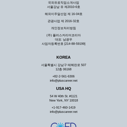
국외유료직업소개사업
서울강남 유 제2010-6호
해외이주알선업 제 16-04호
관광사업 제 2016-32호
개인정보처리방침
(주) 플러스커리어코리아
대표: 남광우
사업자등록번호 [214-88-59199]
KOREA
서울특별시 강남구 테헤란로 507
12층 06168
+82-2-561-6306
info@pluscareer.net
USA HQ
54 W 40th St. #1121
New York, NY 10018
+1-917-460-1419
info@pluscareer.net