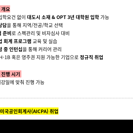
 개요
 입학요건 없이
대도시 소재 & OPT 3년 대학원 입학
가능
상담
을 통해 지역/전공/학교 선택
험 준비
로 스펙관리 및 비자심사 대비
업 회계 프로그램
교육 및 실습
정 중 인턴십
을 통해 커리어 관리
 H-1B 혹은 영주권 지원 가능한 기업으로
정규직 취업
 진행 시기
강일에 맞춰 진행 가능
 미국공인회계사(AICPA) 취업