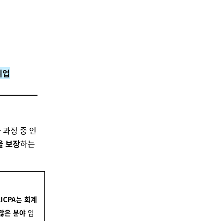
취업
 과정 중 인
을 보장
하는
AICPA는 회계
 많은 분야
입