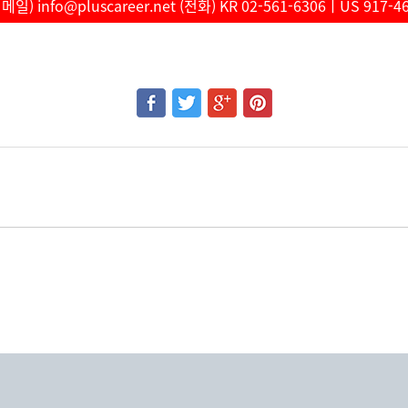
일) info@pluscareer.net (전화) KR 02-561-6306ㅣUS 917-4