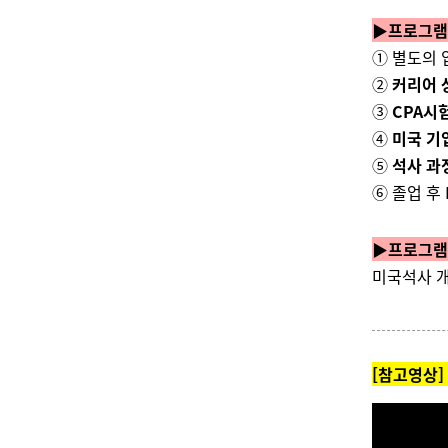
▶
프로그램
① 별도의
②
커리어 
③
CPA시
④
미국 기
⑤
석사 과
⑥ 졸업 후
▶
프로그램
미국석사 개
[참고영상]