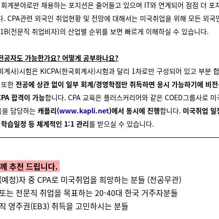
 회계분야로만 채용하는 포지션은 줄어들고 있으며 IT와 연계되어 점점 더 포
다.
CPA관련 외국인 취업현황 및 전망에 대해서는 미국취업을 위해 모든 외국
-1B(전문직 취업비자)의 산업별 순위를 보면 빠르게 이해하실 수 있습니다.
비전공자도 가능한가요? 어떻게 공부하나요?
국회계사)시험은 KICPA(한국회계사)시험과 달리 1차로만 구성되어 있고 부분 
.
또한
전공에 상관 없이 일부 회계/경영학점만 취득하면 응시 가능하기에 비
CPA 합격이 가능
합니다. CPA 교육은
플러스커리어와 같은 COED그룹사로 
 교육을 담당하는
캐플리(
www.kapli.net
)에서 동시에 진행
합니다.
미국취업 일
 학습일정 등 체계적인 1:1 관리
를 받으실 수 있습니다.
께 추천 드립니다.
업(예정)자 중 CPA로 미국취업을 희망하는 분들 (전공무관)
 또는 전문직 취업을 목표하는 20-40대 한국 거주자분들
문직 영주권(EB3) 취득을 고민하시는 분들