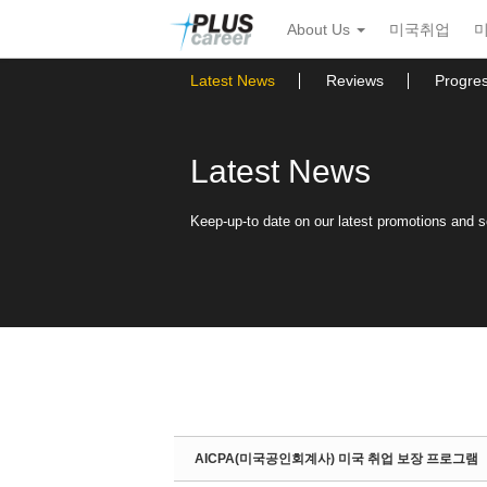
Sketchbook5, 스케치북5
Sketchbook5, 스케치북5
본
메
About Us
미국취업
문
뉴
바
토
로
글
Latest News
Reviews
Progre
가
하
기
기
Latest News
Keep-up-to date on our latest promotions and 
AICPA(미국공인회계사) 미국 취업 보장 프로그램