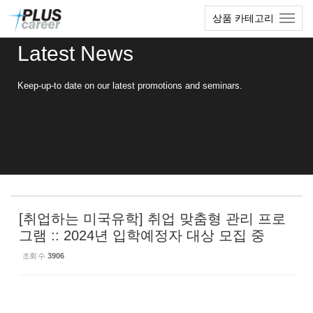
Sketchbook5, 스케치북5
Sketchbook5, 스케치북5
본
메
상품 카테고리
문
뉴
바
토
Latest News
로
글
가
하
기
기
Keep-up-to date on our latest promotions and seminars.
[취업하는 미국유학] 취업 맞춤형 관리 프로
그램 :: 2024년 입학예정자 대상 모집 중
조회 수
3906