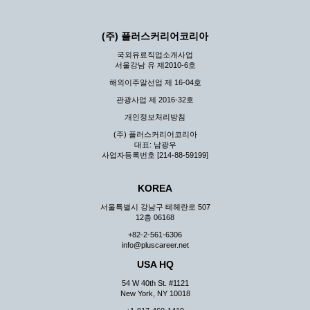
(주) 플러스커리어코리아
국외유료직업소개사업
서울강남 유 제2010-6호
해외이주알선업 제 16-04호
관광사업 제 2016-32호
개인정보처리방침
(주) 플러스커리어코리아
대표: 남광우
사업자등록번호 [214-88-59199]
KOREA
서울특별시 강남구 테헤란로 507
12층 06168
+82-2-561-6306
info@pluscareer.net
USA HQ
54 W 40th St. #1121
New York, NY 10018