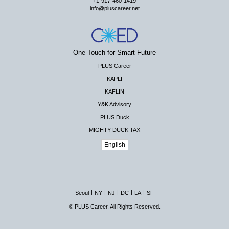
+1-917-460-1419
info@pluscareer.net
One Touch for Smart Future
PLUS Career
KAPLI
KAFLIN
Y&K Advisory
PLUS Duck
MIGHTY DUCK TAX
English
|
|
|
|
|
Seoul
NY
NJ
DC
LA
SF
© PLUS Career. All Rights Reserved.