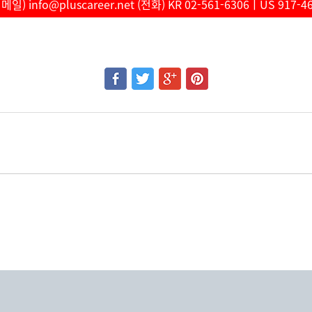
일) info@pluscareer.net (전화) KR 02-561-6306ㅣUS 917-4