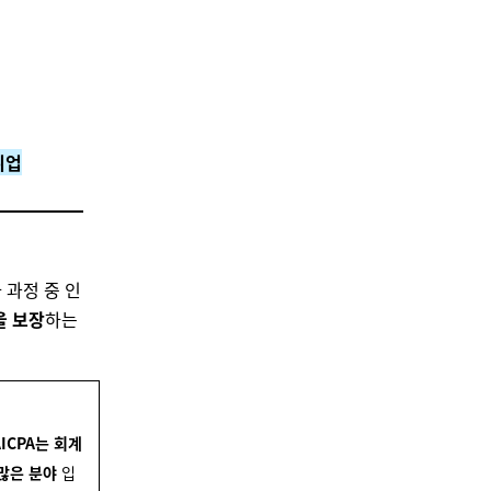
취업
 과정 중 인
을 보장
하는
AICPA는 회계
 많은 분야
입