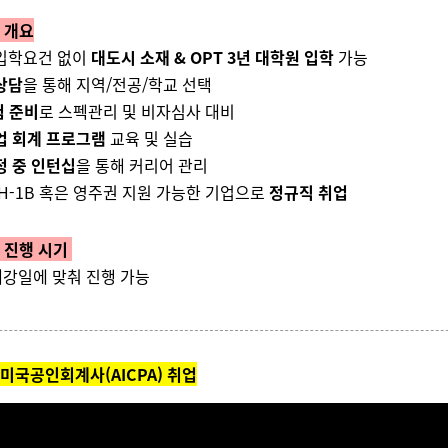
 개요
 입학요건 없이
대도시 소재 & OPT 3년 대학원 입학
가능
상담
을 통해 지역/전공/학교 선택
험 준비
로 스펙관리 및 비자심사 대비
업 회계 프로그램
교육 및 실습
정 중 인턴십
을 통해 커리어 관리
 H-1B 혹은 영주권 지원 가능한 기업으로
정규직 취업
 진행 시기
강일에 맞춰 진행 가능
 미국공인회계사(AICPA) 취업