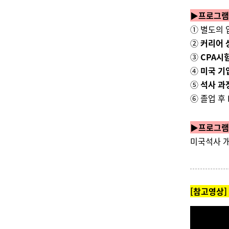
▶
프로그램
① 별도의
②
커리어 
③
CPA시
④
미국 기
⑤
석사 과
⑥ 졸업 후
▶
프로그램
미국석사 개
[참고영상]