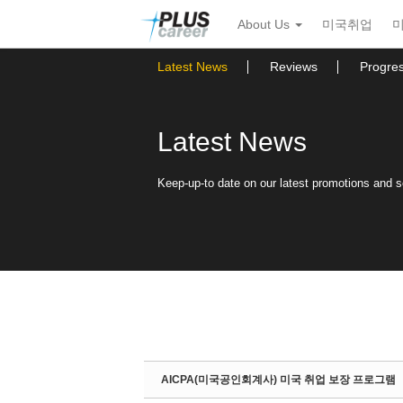
Sketchbook5, 스케치북5
Sketchbook5, 스케치북5
본
메
About Us
미국취업
문
뉴
바
토
로
글
Latest News
Reviews
Progre
가
하
기
기
Latest News
Keep-up-to date on our latest promotions and 
AICPA(미국공인회계사) 미국 취업 보장 프로그램