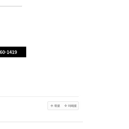
60-1419
위로
아래로