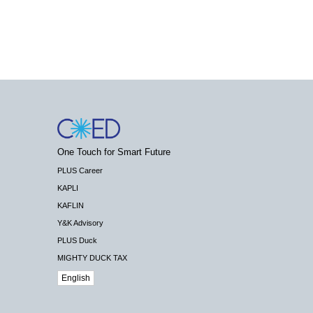
One Touch for Smart Future
PLUS Career
KAPLI
KAFLIN
Y&K Advisory
PLUS Duck
MIGHTY DUCK TAX
English