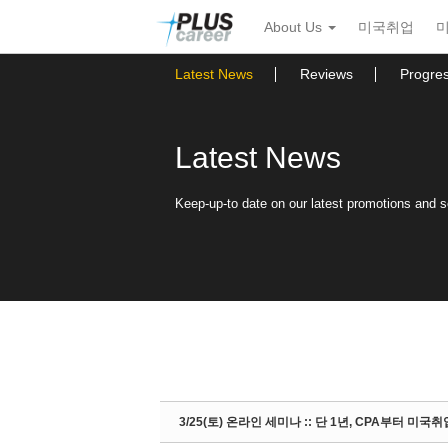
Sketchbook5, 스케치북5
Sketchbook5, 스케치북5
본
메
About Us
미국취업
문
뉴
바
토
로
글
Latest News
Reviews
Progre
가
하
기
기
Latest News
Keep-up-to date on our latest promotions and 
3/25(토) 온라인 세미나 :: 단 1년, CPA부터 미국