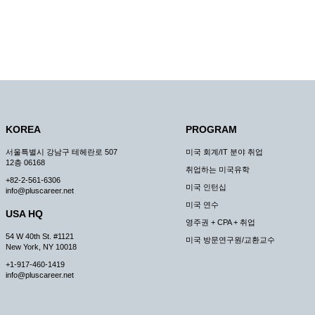
KOREA
PROGRAM
서울특별시 강남구 테헤란로 507
미국 회계/IT 분야 취업
12층 06168
취업하는 미국유학
+82-2-561-6306
미국 인턴십
info@pluscareer.net
미국 연수
USA HQ
영주권 + CPA + 취업
54 W 40th St. #1121
미국 방문연구원/교환교수
New York, NY 10018
+1-917-460-1419
info@pluscareer.net