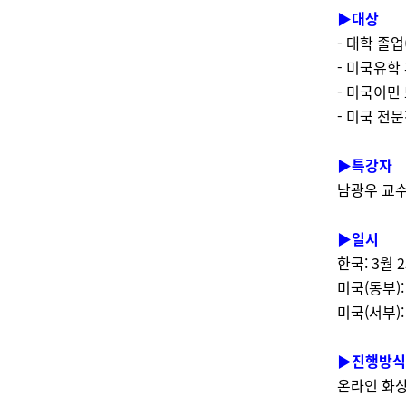
▶대상
- 대학 졸
- 미국유학
- 미국이민
- 미국 전
▶특강자
남광우 교수
▶일시
한국: 3월 
미국(동부):
미국(서부):
▶진행방식
온라인 화상